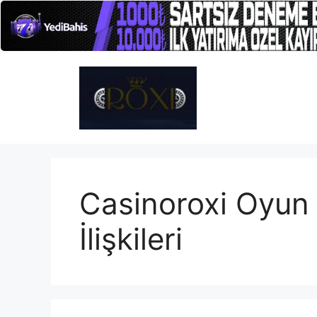
İçeriğe
atla
Casinoroxi Oyun 
İlişkileri