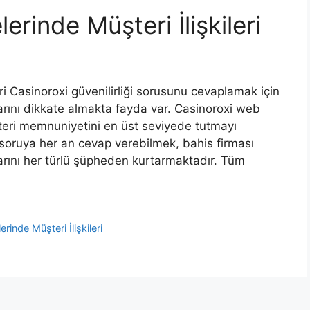
erinde Müşteri İlişkileri
eri Casinoroxi güvenilirliği sorusunu cevaplamak için
rlarını dikkate almakta fayda var. Casinoroxi web
şteri memnuniyetini en üst seviyede tutmayı
 soruya her an cevap verebilmek, bahis firması
ylarını her türlü şüpheden kurtarmaktadır. Tüm
rinde Müşteri İlişkileri