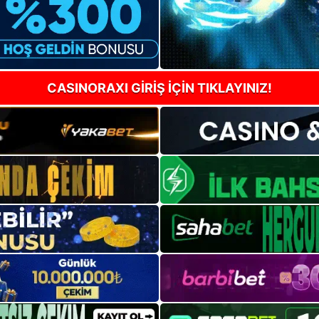
CASINORAXI GİRİŞ İÇİN TIKLAYINIZ!