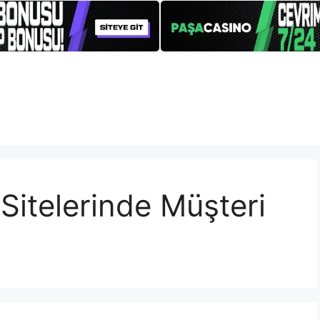
Sitelerinde Müşteri