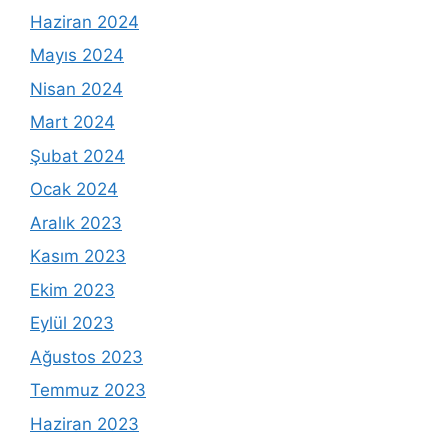
Haziran 2024
Mayıs 2024
Nisan 2024
Mart 2024
Şubat 2024
Ocak 2024
Aralık 2023
Kasım 2023
Ekim 2023
Eylül 2023
Ağustos 2023
Temmuz 2023
Haziran 2023