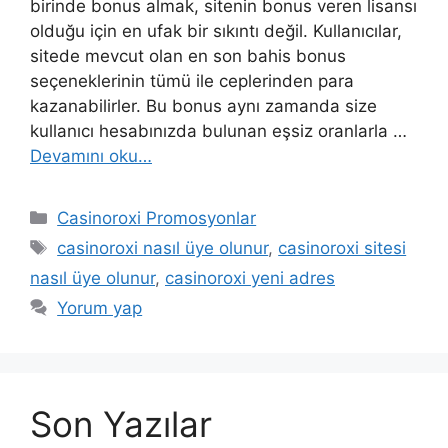
birinde bonus almak, sitenin bonus veren lisansı
olduğu için en ufak bir sıkıntı değil. Kullanıcılar,
sitede mevcut olan en son bahis bonus
seçeneklerinin tümü ile ceplerinden para
kazanabilirler. Bu bonus aynı zamanda size
kullanıcı hesabınızda bulunan eşsiz oranlarla …
Devamını oku…
Kategoriler
Casinoroxi Promosyonlar
Etiketler
casinoroxi nasıl üye olunur
,
casinoroxi sitesi
nasıl üye olunur
,
casinoroxi yeni adres
Yorum yap
Son Yazılar