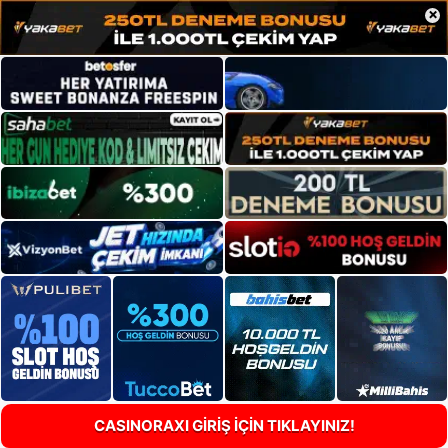
×
CASINORAXI GİRİŞ İÇİN TIKLAYINIZ!