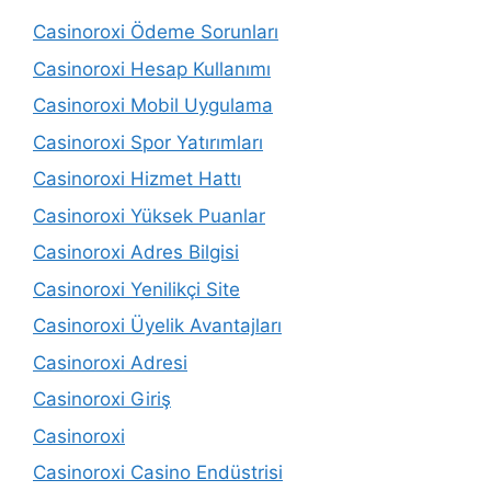
Casinoroxi Ödeme Sorunları
Casinoroxi Hesap Kullanımı
Casinoroxi Mobil Uygulama
Casinoroxi Spor Yatırımları
Casinoroxi Hizmet Hattı
Casinoroxi Yüksek Puanlar
Casinoroxi Adres Bilgisi
Casinoroxi Yenilikçi Site
Casinoroxi Üyelik Avantajları
Casinoroxi Adresi
Casinoroxi Giriş
Casinoroxi
Casinoroxi Casino Endüstrisi