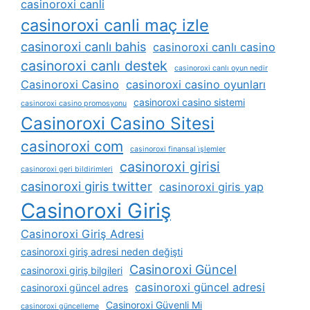
casinoroxi canli
casinoroxi canli maç izle
casinoroxi canlı bahis
casinoroxi canlı casino
casinoroxi canlı destek
casinoroxi canlı oyun nedir
Casinoroxi Casino
casinoroxi casino oyunları
casinoroxi casino sistemi
casinoroxi casino promosyonu
Casinoroxi Casino Sitesi
casinoroxi com
casinoroxi finansal i̇şlemler
casinoroxi girisi
casinoroxi geri bildirimleri
casinoroxi giris twitter
casinoroxi giris yap
Casinoroxi Giriş
Casinoroxi Giriş Adresi
casinoroxi giriş adresi neden değişti
Casinoroxi Güncel
casinoroxi giriş bilgileri
casinoroxi güncel adresi
casinoroxi güncel adres
Casinoroxi Güvenli Mi
casinoroxi güncelleme