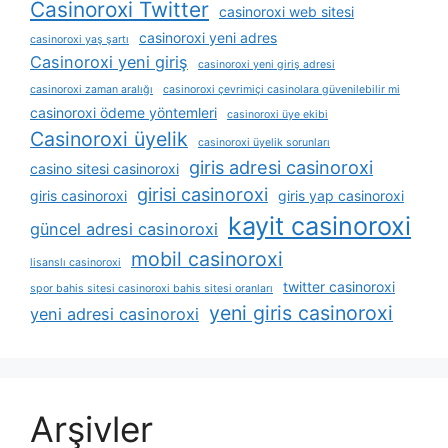
Casinoroxi Twitter
casinoroxi web sitesi
casinoroxi yeni adres
casinoroxi yaş şartı
Casinoroxi yeni giriş
casinoroxi yeni giriş adresi
casinoroxi zaman aralığı
casinoroxi çevrimiçi casinolara güvenilebilir mi
casinoroxi ödeme yöntemleri
casinoroxi üye ekibi
Casinoroxi üyelik
casinoroxi üyelik sorunları
giris adresi casinoroxi
casino sitesi casinoroxi
girisi casinoroxi
giris casinoroxi
giris yap casinoroxi
kayit casinoroxi
güncel adresi casinoroxi
mobil casinoroxi
lisanslı casinoroxi
twitter casinoroxi
spor bahis sitesi casinoroxi bahis sitesi oranları
yeni giris casinoroxi
yeni adresi casinoroxi
Arşivler