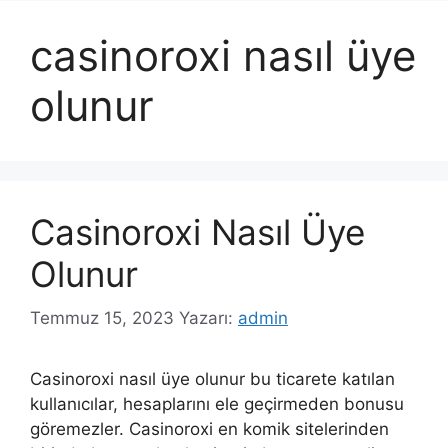
casinoroxi nasıl üye
olunur
Casinoroxi Nasıl Üye
Olunur
Temmuz 15, 2023
Yazarı:
admin
Casinoroxi nasıl üye olunur bu ticarete katılan
kullanıcılar, hesaplarını ele geçirmeden bonusu
göremezler. Casinoroxi en komik sitelerinden