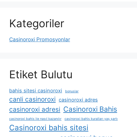
Kategoriler
Casinoroxi Promosyonlar
Etiket Bulutu
bahis sitesi casinoroxi
bonuslar
canli casinoroxi
casinoroxi adres
Casinoroxi Bahis
casinoroxi adresi
casinoroxi bahis i̇le nasıl kazanılır
casinoroxi bahis kuralları yaş şartı
Casinoroxi bahis sitesi