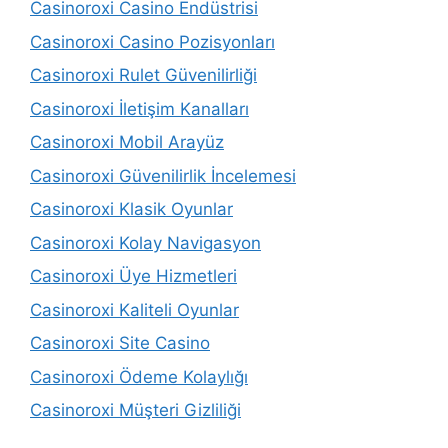
Casinoroxi Casino Endüstrisi
Casinoroxi Casino Pozisyonları
Casinoroxi Rulet Güvenilirliği
Casinoroxi İletişim Kanalları
Casinoroxi Mobil Arayüz
Casinoroxi Güvenilirlik İncelemesi
Casinoroxi Klasik Oyunlar
Casinoroxi Kolay Navigasyon
Casinoroxi Üye Hizmetleri
Casinoroxi Kaliteli Oyunlar
Casinoroxi Site Casino
Casinoroxi Ödeme Kolaylığı
Casinoroxi Müşteri Gizliliği