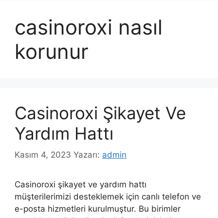
casinoroxi nasıl
korunur
Casinoroxi Şikayet Ve
Yardım Hattı
Kasım 4, 2023
Yazarı:
admin
Casinoroxi şikayet ve yardım hattı
müşterilerimizi desteklemek için canlı telefon ve
e-posta hizmetleri kurulmuştur. Bu birimler