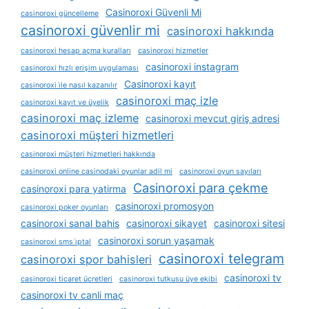
Casinoroxi Güvenli Mi
casinoroxi güncelleme
casinoroxi güvenlir mi
casinoroxi hakkında
casinoroxi hesap açma kuralları
casinoroxi hizmetler
casinoroxi instagram
casinoroxi hızlı erişim uygulaması
Casinoroxi kayıt
casinoroxi i̇le nasıl kazanılır
casinoroxi maç izle
casinoroxi kayıt ve üyelik
casinoroxi maç izleme
casinoroxi mevcut giriş adresi
casinoroxi müşteri hizmetleri
casinoroxi müşteri hizmetleri hakkında
casinoroxi online casinodaki oyunlar adil mi
casinoroxi oyun sayıları
Casinoroxi para çekme
casinoroxi para yatirma
casinoroxi promosyon
casinoroxi poker oyunları
casinoroxi sanal bahis
casinoroxi sikayet
casinoroxi sitesi
casinoroxi sorun yaşamak
casinoroxi sms i̇ptal
casinoroxi telegram
casinoroxi spor bahisleri
casinoroxi tv
casinoroxi ticaret ücretleri
casinoroxi tutkusu üye ekibi
casinoroxi tv canli maç