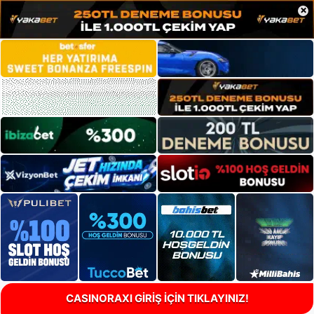
×
CASINORAXI GİRİŞ İÇİN TIKLAYINIZ!