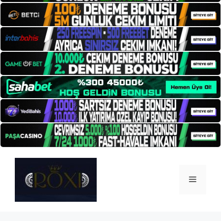
İçeriğe
atla
Menü