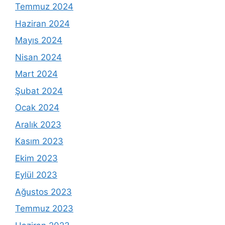
Temmuz 2024
Haziran 2024
Mayıs 2024
Nisan 2024
Mart 2024
Şubat 2024
Ocak 2024
Aralık 2023
Kasım 2023
Ekim 2023
Eylül 2023
Ağustos 2023
Temmuz 2023