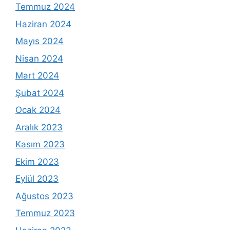
Temmuz 2024
Haziran 2024
Mayıs 2024
Nisan 2024
Mart 2024
Şubat 2024
Ocak 2024
Aralık 2023
Kasım 2023
Ekim 2023
Eylül 2023
Ağustos 2023
Temmuz 2023