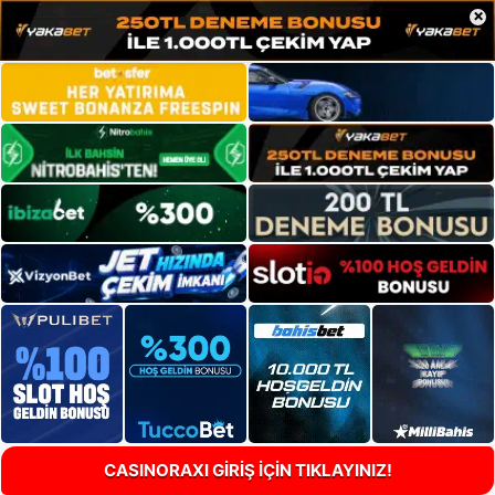
×
CASINORAXI GİRİŞ İÇİN TIKLAYINIZ!