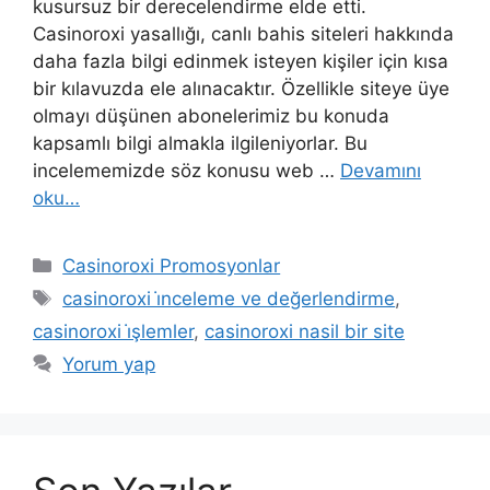
kusursuz bir derecelendirme elde etti.
Casinoroxi yasallığı, canlı bahis siteleri hakkında
daha fazla bilgi edinmek isteyen kişiler için kısa
bir kılavuzda ele alınacaktır. Özellikle siteye üye
olmayı düşünen abonelerimiz bu konuda
kapsamlı bilgi almakla ilgileniyorlar. Bu
incelememizde söz konusu web …
Devamını
oku…
Kategoriler
Casinoroxi Promosyonlar
Etiketler
casinoroxi i̇nceleme ve değerlendirme
,
casinoroxi i̇şlemler
,
casinoroxi nasil bir site
Yorum yap