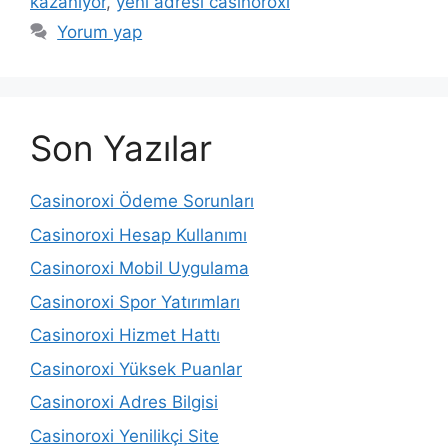
kazanıyor
,
yeni adresi casinoroxi
Yorum yap
Son Yazılar
Casinoroxi Ödeme Sorunları
Casinoroxi Hesap Kullanımı
Casinoroxi Mobil Uygulama
Casinoroxi Spor Yatırımları
Casinoroxi Hizmet Hattı
Casinoroxi Yüksek Puanlar
Casinoroxi Adres Bilgisi
Casinoroxi Yenilikçi Site