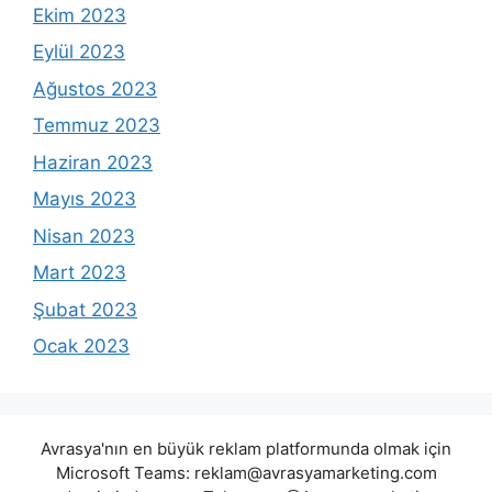
Ekim 2023
Eylül 2023
Ağustos 2023
Temmuz 2023
Haziran 2023
Mayıs 2023
Nisan 2023
Mart 2023
Şubat 2023
Ocak 2023
Avrasya'nın en büyük reklam platformunda olmak için
Microsoft Teams:
reklam@avrasyamarketing.com