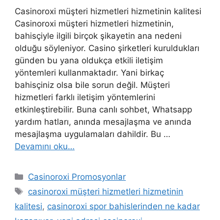
Casinoroxi müşteri hizmetleri hizmetinin kalitesi
Casinoroxi müşteri hizmetleri hizmetinin,
bahisçiyle ilgili birçok şikayetin ana nedeni
olduğu söyleniyor. Casino şirketleri kuruldukları
günden bu yana oldukça etkili iletişim
yöntemleri kullanmaktadır. Yani birkaç
bahisçiniz olsa bile sorun değil. Müşteri
hizmetleri farklı iletişim yöntemlerini
etkinleştirebilir. Buna canlı sohbet, Whatsapp
yardım hatları, anında mesajlaşma ve anında
mesajlaşma uygulamaları dahildir. Bu …
Devamını oku…
Kategoriler
Casinoroxi Promosyonlar
Etiketler
casinoroxi müşteri hizmetleri hizmetinin
kalitesi
,
casinoroxi spor bahislerinden ne kadar