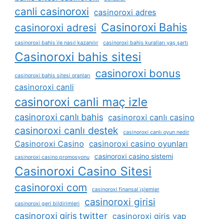
canli casinoroxi
casinoroxi adres
Casinoroxi Bahis
casinoroxi adresi
casinoroxi bahis i̇le nasıl kazanılır
casinoroxi bahis kuralları yaş şartı
Casinoroxi bahis sitesi
casinoroxi bonus
casinoroxi bahis sitesi oranları
casinoroxi canli
casinoroxi canli maç izle
casinoroxi canlı bahis
casinoroxi canlı casino
casinoroxi canlı destek
casinoroxi canlı oyun nedir
Casinoroxi Casino
casinoroxi casino oyunları
casinoroxi casino sistemi
casinoroxi casino promosyonu
Casinoroxi Casino Sitesi
casinoroxi com
casinoroxi finansal i̇şlemler
casinoroxi girisi
casinoroxi geri bildirimleri
casinoroxi giris twitter
casinoroxi giris yap