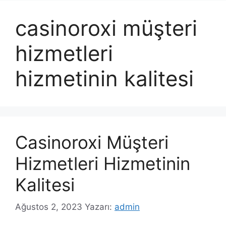
casinoroxi müşteri
hizmetleri
hizmetinin kalitesi
Casinoroxi Müşteri
Hizmetleri Hizmetinin
Kalitesi
Ağustos 2, 2023
Yazarı:
admin