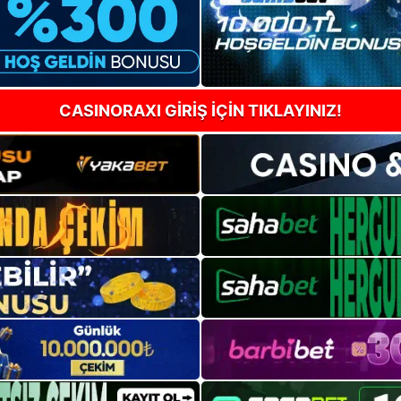
CASINORAXI GİRİŞ İÇİN TIKLAYINIZ!