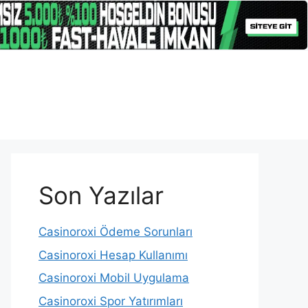
Son Yazılar
Casinoroxi Ödeme Sorunları
Casinoroxi Hesap Kullanımı
Casinoroxi Mobil Uygulama
Casinoroxi Spor Yatırımları