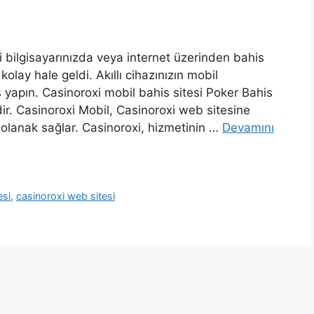
bi bilgisayarınızda veya internet üzerinden bahis
ay hale geldi. Akıllı cihazınızın mobil
ş yapın. Casinoroxi mobil bahis sitesi Poker Bahis
dir. Casinoroxi Mobil, Casinoroxi web sitesine
 olanak sağlar. Casinoroxi, hizmetinin …
Devamını
esi
,
casinoroxi web sitesi