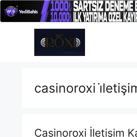
İçeriğe
atla
casinoroxi i̇letişi
Casinoroxi İletişim K