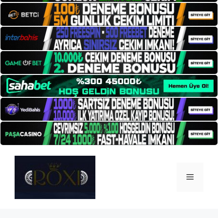
İçeriğe
atla
Menü