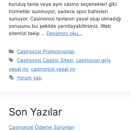
kuruluş tavla veya aynı casino seçenekleri gibi
hizmetler sunmuyor, sadece spor bahisleri
sunuyor. Casinoroxi tavlanın yasal olup olmadığı
sorusunu bu şekilde yanıtlayabilirsiniz. Web
sitemizi takip …
Devamını oku…
Kategoriler
Casinoroxi Promosyonlar
Etiketler
Casinoroxi Casino Sitesi
,
casinoroxi giriş
yasal mı
,
casinoroxi yasal mı
Yorum yap
Son Yazılar
Casinoroxi Ödeme Sorunları