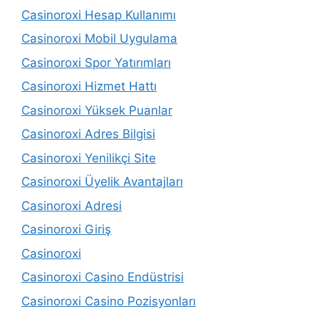
Casinoroxi Hesap Kullanımı
Casinoroxi Mobil Uygulama
Casinoroxi Spor Yatırımları
Casinoroxi Hizmet Hattı
Casinoroxi Yüksek Puanlar
Casinoroxi Adres Bilgisi
Casinoroxi Yenilikçi Site
Casinoroxi Üyelik Avantajları
Casinoroxi Adresi
Casinoroxi Giriş
Casinoroxi
Casinoroxi Casino Endüstrisi
Casinoroxi Casino Pozisyonları