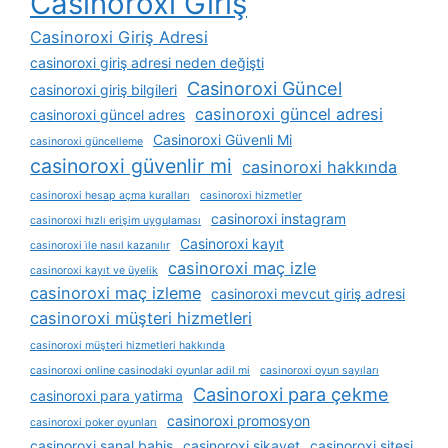
Casinoroxi Giriş
Casinoroxi Giriş Adresi
casinoroxi giriş adresi neden değişti
Casinoroxi Güncel
casinoroxi giriş bilgileri
casinoroxi güncel adresi
casinoroxi güncel adres
Casinoroxi Güvenli Mi
casinoroxi güncelleme
casinoroxi güvenlir mi
casinoroxi hakkında
casinoroxi hesap açma kuralları
casinoroxi hizmetler
casinoroxi instagram
casinoroxi hızlı erişim uygulaması
Casinoroxi kayıt
casinoroxi i̇le nasıl kazanılır
casinoroxi maç izle
casinoroxi kayıt ve üyelik
casinoroxi maç izleme
casinoroxi mevcut giriş adresi
casinoroxi müşteri hizmetleri
casinoroxi müşteri hizmetleri hakkında
casinoroxi online casinodaki oyunlar adil mi
casinoroxi oyun sayıları
Casinoroxi para çekme
casinoroxi para yatirma
casinoroxi promosyon
casinoroxi poker oyunları
casinoroxi sanal bahis
casinoroxi sikayet
casinoroxi sitesi