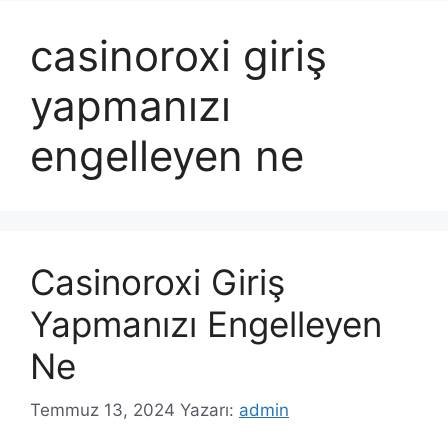
casinoroxi giriş
yapmanızı
engelleyen ne
Casinoroxi Giriş
Yapmanızı Engelleyen
Ne
Temmuz 13, 2024
Yazarı:
admin