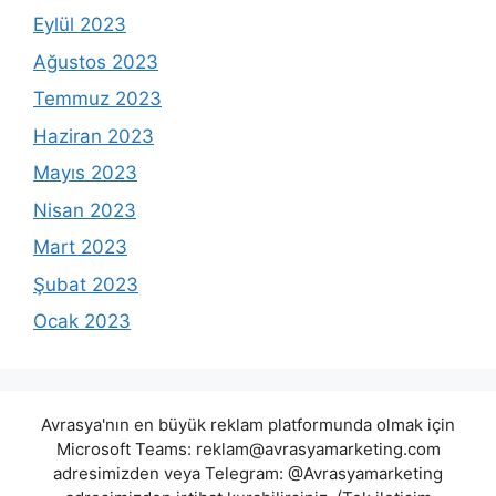
Eylül 2023
Ağustos 2023
Temmuz 2023
Haziran 2023
Mayıs 2023
Nisan 2023
Mart 2023
Şubat 2023
Ocak 2023
Avrasya'nın en büyük reklam platformunda olmak için
Microsoft Teams:
reklam@avrasyamarketing.com
adresimizden veya Telegram: @Avrasyamarketing