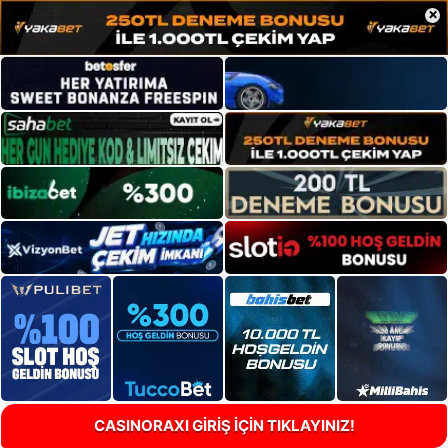
×
CASINORAXI GİRİŞ İÇİN TIKLAYINIZ!