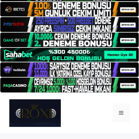
İçeriğe
atla
Menü