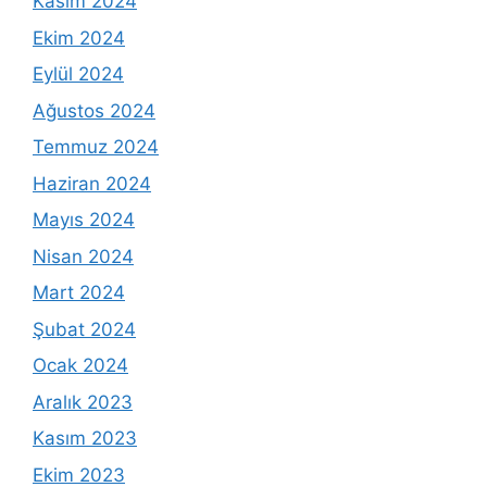
Kasım 2024
Ekim 2024
Eylül 2024
Ağustos 2024
Temmuz 2024
Haziran 2024
Mayıs 2024
Nisan 2024
Mart 2024
Şubat 2024
Ocak 2024
Aralık 2023
Kasım 2023
Ekim 2023