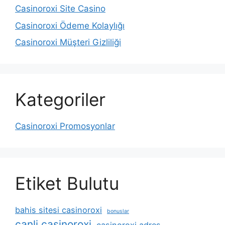
Casinoroxi Site Casino
Casinoroxi Ödeme Kolaylığı
Casinoroxi Müşteri Gizliliği
Kategoriler
Casinoroxi Promosyonlar
Etiket Bulutu
bahis sitesi casinoroxi
bonuslar
canli casinoroxi