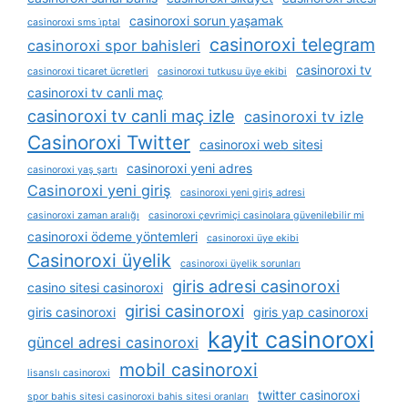
casinoroxi sorun yaşamak
casinoroxi sms i̇ptal
casinoroxi telegram
casinoroxi spor bahisleri
casinoroxi tv
casinoroxi ticaret ücretleri
casinoroxi tutkusu üye ekibi
casinoroxi tv canli maç
casinoroxi tv canli maç izle
casinoroxi tv izle
Casinoroxi Twitter
casinoroxi web sitesi
casinoroxi yeni adres
casinoroxi yaş şartı
Casinoroxi yeni giriş
casinoroxi yeni giriş adresi
casinoroxi zaman aralığı
casinoroxi çevrimiçi casinolara güvenilebilir mi
casinoroxi ödeme yöntemleri
casinoroxi üye ekibi
Casinoroxi üyelik
casinoroxi üyelik sorunları
giris adresi casinoroxi
casino sitesi casinoroxi
girisi casinoroxi
giris casinoroxi
giris yap casinoroxi
kayit casinoroxi
güncel adresi casinoroxi
mobil casinoroxi
lisanslı casinoroxi
twitter casinoroxi
spor bahis sitesi casinoroxi bahis sitesi oranları