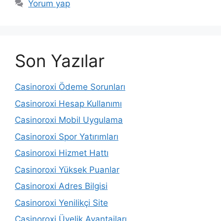
Yorum yap
Son Yazılar
Casinoroxi Ödeme Sorunları
Casinoroxi Hesap Kullanımı
Casinoroxi Mobil Uygulama
Casinoroxi Spor Yatırımları
Casinoroxi Hizmet Hattı
Casinoroxi Yüksek Puanlar
Casinoroxi Adres Bilgisi
Casinoroxi Yenilikçi Site
Casinoroxi Üyelik Avantajları