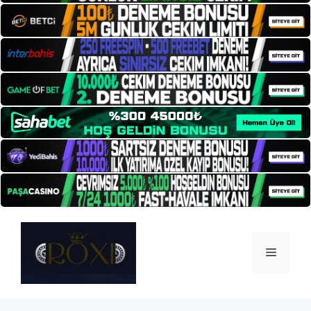
İçeriğe
atla
Menü