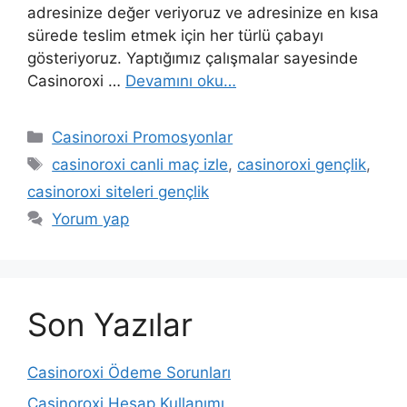
adresinize değer veriyoruz ve adresinize en kısa
sürede teslim etmek için her türlü çabayı
gösteriyoruz. Yaptığımız çalışmalar sayesinde
Casinoroxi …
Devamını oku…
Kategoriler
Casinoroxi Promosyonlar
Etiketler
casinoroxi canli maç izle
,
casinoroxi gençlik
,
casinoroxi siteleri gençlik
Yorum yap
Son Yazılar
Casinoroxi Ödeme Sorunları
Casinoroxi Hesap Kullanımı