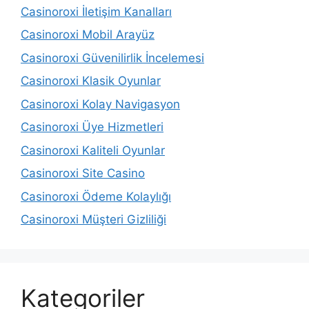
Casinoroxi İletişim Kanalları
Casinoroxi Mobil Arayüz
Casinoroxi Güvenilirlik İncelemesi
Casinoroxi Klasik Oyunlar
Casinoroxi Kolay Navigasyon
Casinoroxi Üye Hizmetleri
Casinoroxi Kaliteli Oyunlar
Casinoroxi Site Casino
Casinoroxi Ödeme Kolaylığı
Casinoroxi Müşteri Gizliliği
Kategoriler