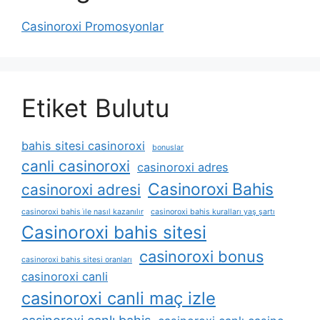
Casinoroxi Promosyonlar
Etiket Bulutu
bahis sitesi casinoroxi
bonuslar
canli casinoroxi
casinoroxi adres
Casinoroxi Bahis
casinoroxi adresi
casinoroxi bahis i̇le nasıl kazanılır
casinoroxi bahis kuralları yaş şartı
Casinoroxi bahis sitesi
casinoroxi bonus
casinoroxi bahis sitesi oranları
casinoroxi canli
casinoroxi canli maç izle