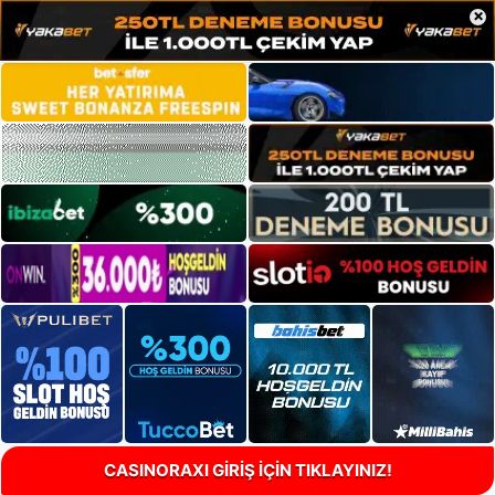
×
CASINORAXI GİRİŞ İÇİN TIKLAYINIZ!