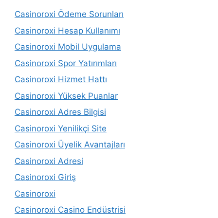
Casinoroxi Ödeme Sorunları
Casinoroxi Hesap Kullanımı
Casinoroxi Mobil Uygulama
Casinoroxi Spor Yatırımları
Casinoroxi Hizmet Hattı
Casinoroxi Yüksek Puanlar
Casinoroxi Adres Bilgisi
Casinoroxi Yenilikçi Site
Casinoroxi Üyelik Avantajları
Casinoroxi Adresi
Casinoroxi Giriş
Casinoroxi
Casinoroxi Casino Endüstrisi