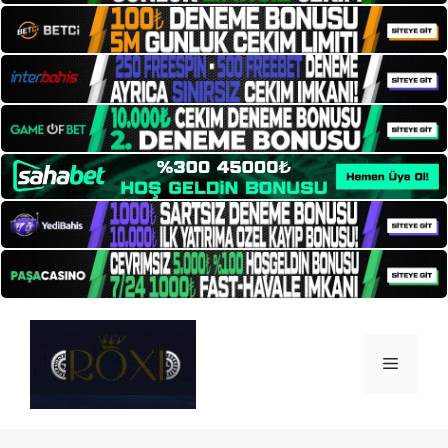
İçeriğe
atla
Menü