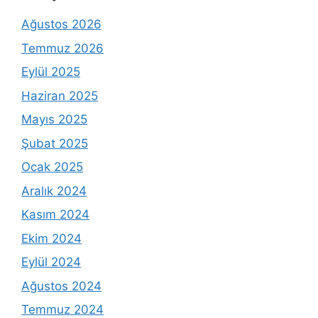
Ağustos 2026
Temmuz 2026
Eylül 2025
Haziran 2025
Mayıs 2025
Şubat 2025
Ocak 2025
Aralık 2024
Kasım 2024
Ekim 2024
Eylül 2024
Ağustos 2024
Temmuz 2024