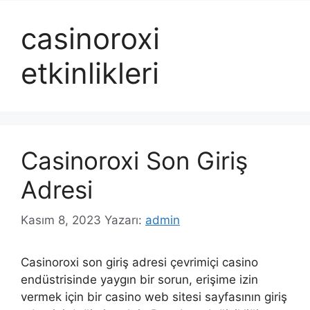
casinoroxi
etkinlikleri
Casinoroxi Son Giriş
Adresi
Kasım 8, 2023
Yazarı:
admin
Casinoroxi son giriş adresi çevrimiçi casino
endüstrisinde yaygın bir sorun, erişime izin
vermek için bir casino web sitesi sayfasının giriş