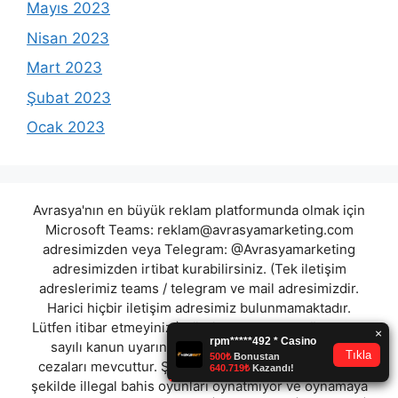
Mayıs 2023
Nisan 2023
Mart 2023
Şubat 2023
Ocak 2023
Avrasya'nın en büyük reklam platformunda olmak için
Microsoft Teams:
reklam@avrasyamarketing.com
adresimizden veya Telegram: @Avrasyamarketing
adresimizden irtibat kurabilirsiniz. (Tek iletişim
adreslerimiz teams / telegram ve mail adresimizdir.
Harici hiçbir iletişim adresimiz bulunmamaktadır.
Lütfen itibar etmeyiniz.) Türkiye yasalarına göre 7258
sayılı kanun uyarınca yasa dışı bahis oynamanın
cezaları mevcuttur. Şu an bulunduğunuz site hiç bir
şekilde illegal bahis oyunları oynatmıyor ve oynamaya