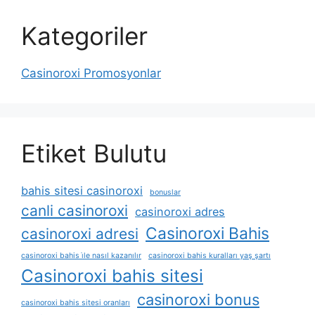
Kategoriler
Casinoroxi Promosyonlar
Etiket Bulutu
bahis sitesi casinoroxi
bonuslar
canli casinoroxi
casinoroxi adres
Casinoroxi Bahis
casinoroxi adresi
casinoroxi bahis i̇le nasıl kazanılır
casinoroxi bahis kuralları yaş şartı
Casinoroxi bahis sitesi
casinoroxi bonus
casinoroxi bahis sitesi oranları