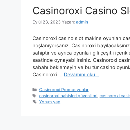
Casinoroxi Casino S
Eylül 23, 2023
Yazarı:
admin
Casinoroxi casino slot makine oyunları c
hoşlanıyorsanız, Casinoroxi bayılacaksınız
sahiptir ve ayrıca oyunla ilgili çeşitli içer
saatinde oynayabilirsiniz. Casinoroxi casin
sabahı beklemeyin ve bu tür casino oyunlar
Casinoroxi …
Devamını oku…
Kategoriler
Casinoroxi Promosyonlar
Etiketler
casinoroxi bahisleri güvenli mi
,
casinoroxi casi
Yorum yap