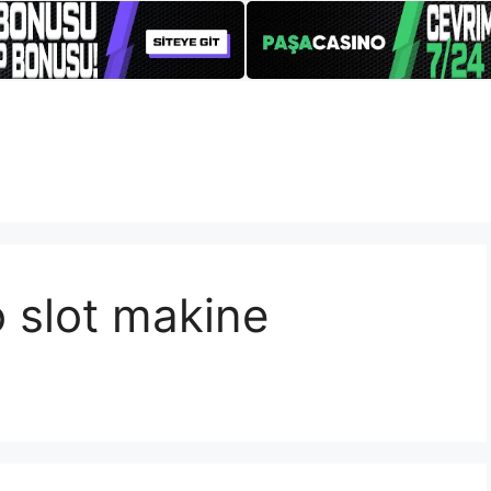
o slot makine