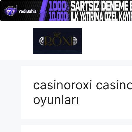
İçeriğe
atla
casinoroxi casin
oyunları