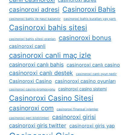
casinoroxi adres
Casinoroxi Bahis
casinoroxi adresi
casinoroxi bahis i̇le nasıl kazanılır
casinoroxi bahis kuralları yaş şartı
Casinoroxi bahis sitesi
casinoroxi bonus
casinoroxi bahis sitesi oranları
casinoroxi canli
casinoroxi canli maç izle
casinoroxi canlı bahis
casinoroxi canlı casino
casinoroxi canlı destek
casinoroxi canlı oyun nedir
Casinoroxi Casino
casinoroxi casino oyunları
casinoroxi casino sistemi
casinoroxi casino promosyonu
Casinoroxi Casino Sitesi
casinoroxi com
casinoroxi finansal i̇şlemler
casinoroxi girisi
casinoroxi geri bildirimleri
casinoroxi giris twitter
casinoroxi giris yap