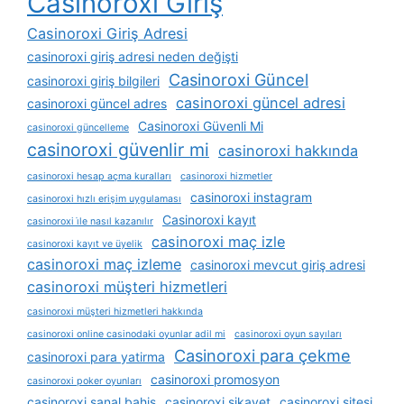
Casinoroxi Giriş
Casinoroxi Giriş Adresi
casinoroxi giriş adresi neden değişti
Casinoroxi Güncel
casinoroxi giriş bilgileri
casinoroxi güncel adresi
casinoroxi güncel adres
Casinoroxi Güvenli Mi
casinoroxi güncelleme
casinoroxi güvenlir mi
casinoroxi hakkında
casinoroxi hesap açma kuralları
casinoroxi hizmetler
casinoroxi instagram
casinoroxi hızlı erişim uygulaması
Casinoroxi kayıt
casinoroxi i̇le nasıl kazanılır
casinoroxi maç izle
casinoroxi kayıt ve üyelik
casinoroxi maç izleme
casinoroxi mevcut giriş adresi
casinoroxi müşteri hizmetleri
casinoroxi müşteri hizmetleri hakkında
casinoroxi online casinodaki oyunlar adil mi
casinoroxi oyun sayıları
Casinoroxi para çekme
casinoroxi para yatirma
casinoroxi promosyon
casinoroxi poker oyunları
casinoroxi sanal bahis
casinoroxi sikayet
casinoroxi sitesi