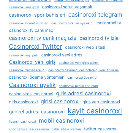
casinoroxi sorun yaşamak
casinoroxi sms i̇ptal
casinoroxi telegram
casinoroxi spor bahisleri
casinoroxi tv
casinoroxi ticaret ücretleri
casinoroxi tutkusu üye ekibi
casinoroxi tv canli maç
casinoroxi tv canli maç izle
casinoroxi tv izle
Casinoroxi Twitter
casinoroxi web sitesi
casinoroxi yeni adres
casinoroxi yaş şartı
Casinoroxi yeni giriş
casinoroxi yeni giriş adresi
casinoroxi zaman aralığı
casinoroxi çevrimiçi casinolara güvenilebilir mi
casinoroxi ödeme yöntemleri
casinoroxi üye ekibi
Casinoroxi üyelik
casinoroxi üyelik sorunları
giris adresi casinoroxi
casino sitesi casinoroxi
girisi casinoroxi
giris casinoroxi
giris yap casinoroxi
kayit casinoroxi
güncel adresi casinoroxi
mobil casinoroxi
lisanslı casinoroxi
twitter casinoroxi
spor bahis sitesi casinoroxi bahis sitesi oranları