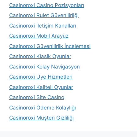
Casinoroxi Casino Pozisyonları
Casinoroxi Rulet Güvenilirliği
Casinoroxi İletişim Kanalları
Casinoroxi Mobil Arayüz
Casinoroxi Güvenilirlik İncelemesi
Casinoroxi Klasik Oyunlar
Casinoroxi Kolay Navigasyon
Casinoroxi Üye Hizmetleri
Casinoroxi Kaliteli Oyunlar
Casinoroxi Site Casino
Casinoroxi Ödeme Kolaylığı
Casinoroxi Müşteri Gizliliği