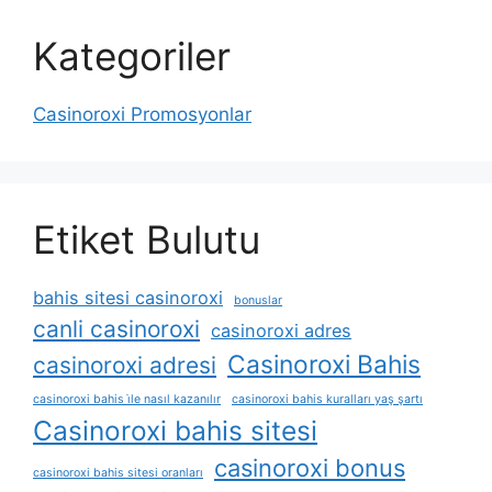
Kategoriler
Casinoroxi Promosyonlar
Etiket Bulutu
bahis sitesi casinoroxi
bonuslar
canli casinoroxi
casinoroxi adres
Casinoroxi Bahis
casinoroxi adresi
casinoroxi bahis i̇le nasıl kazanılır
casinoroxi bahis kuralları yaş şartı
Casinoroxi bahis sitesi
casinoroxi bonus
casinoroxi bahis sitesi oranları