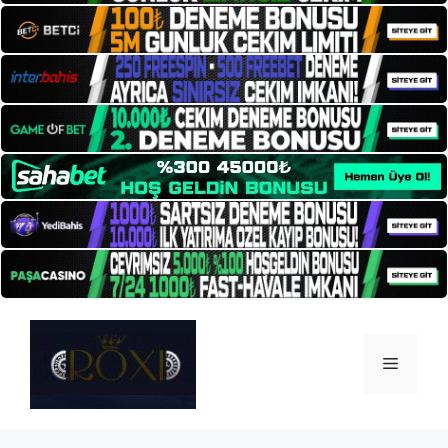
İçeriğe
atla
Menü