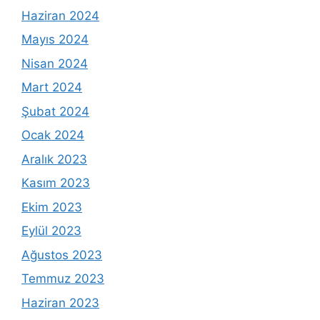
Haziran 2024
Mayıs 2024
Nisan 2024
Mart 2024
Şubat 2024
Ocak 2024
Aralık 2023
Kasım 2023
Ekim 2023
Eylül 2023
Ağustos 2023
Temmuz 2023
Haziran 2023