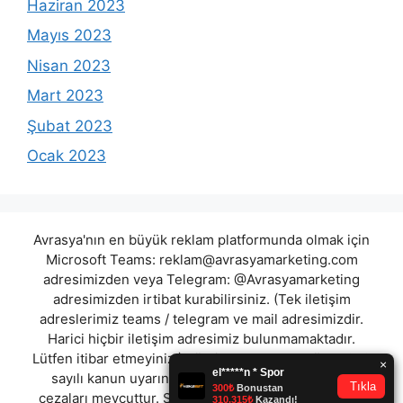
Haziran 2023
Mayıs 2023
Nisan 2023
Mart 2023
Şubat 2023
Ocak 2023
Avrasya'nın en büyük reklam platformunda olmak için
Microsoft Teams:
reklam@avrasyamarketing.com
adresimizden veya Telegram: @Avrasyamarketing
adresimizden irtibat kurabilirsiniz. (Tek iletişim
adreslerimiz teams / telegram ve mail adresimizdir.
Harici hiçbir iletişim adresimiz bulunmamaktadır.
Lütfen itibar etmeyiniz.) Türkiye yasalarına göre 7258
sayılı kanun uyarınca yasa dışı bahis oynamanın
cezaları mevcuttur. Şu an bulunduğunuz site hiç bir