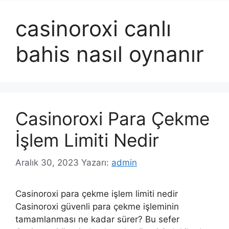
casinoroxi canlı
bahis nasıl oynanır
Casinoroxi Para Çekme
İşlem Limiti Nedir
Aralık 30, 2023
Yazarı:
admin
Casinoroxi para çekme işlem limiti nedir
Casinoroxi güvenli para çekme işleminin
tamamlanması ne kadar sürer? Bu sefer