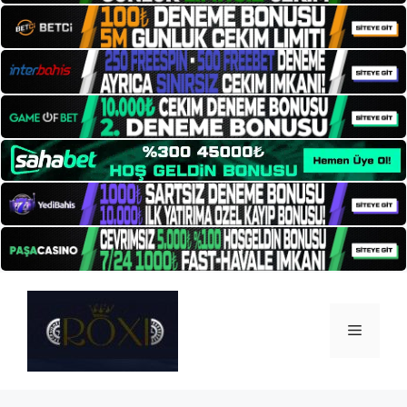
İçeriğe
atla
Menü