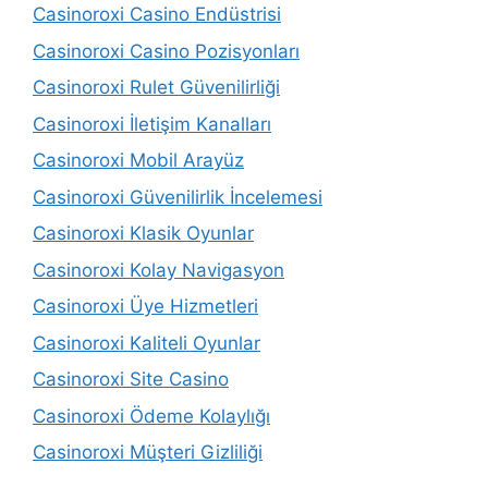
Casinoroxi Casino Endüstrisi
Casinoroxi Casino Pozisyonları
Casinoroxi Rulet Güvenilirliği
Casinoroxi İletişim Kanalları
Casinoroxi Mobil Arayüz
Casinoroxi Güvenilirlik İncelemesi
Casinoroxi Klasik Oyunlar
Casinoroxi Kolay Navigasyon
Casinoroxi Üye Hizmetleri
Casinoroxi Kaliteli Oyunlar
Casinoroxi Site Casino
Casinoroxi Ödeme Kolaylığı
Casinoroxi Müşteri Gizliliği