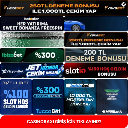
×
CASINORAXI GİRİŞ İÇİN TIKLAYINIZ!