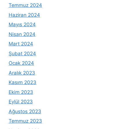
Temmuz 2024
Haziran 2024
Mayıs 2024
Nisan 2024
Mart 2024
Şubat 2024
Ocak 2024
Aralık 2023
Kasım 2023
Ekim 2023
Eylül 2023
Ağustos 2023
Temmuz 2023