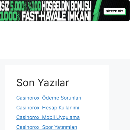
Son Yazılar
Casinoroxi Ödeme Sorunları
Casinoroxi Hesap Kullanımı
Casinoroxi Mobil Uygulama
Casinoroxi Spor Yatırımları