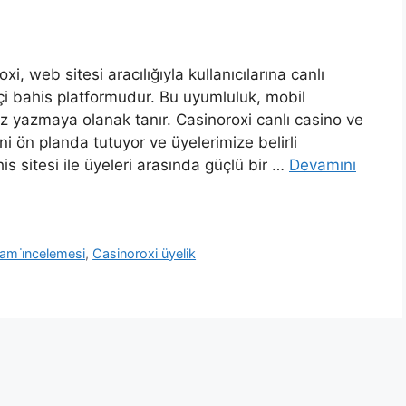
, web sitesi aracılığıyla kullanıcılarına canlı
çi bahis platformudur. Bu uyumluluk, mobil
uz yazmaya olanak tanır. Casinoroxi canlı casino ve
i ön planda tutuyor ve üyelerimize belirli
s sitesi ile üyeleri arasında güçlü bir …
Devamını
tam i̇ncelemesi
,
Casinoroxi üyelik