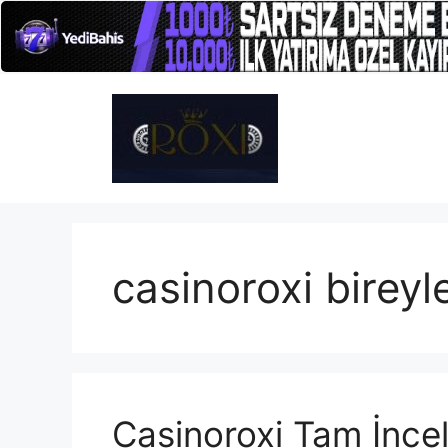
İçeriğe
atla
casinoroxi bireyl
Casinoroxi Tam İnce