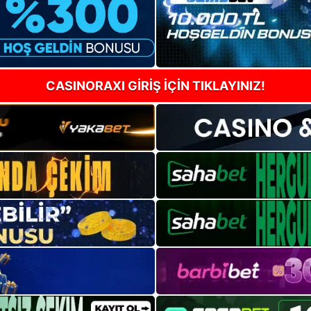
CASINORAXI GİRİŞ İÇİN TIKLAYINIZ!