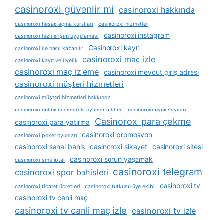
casinoroxi güvenlir mi
casinoroxi hakkında
casinoroxi hesap açma kuralları
casinoroxi hizmetler
casinoroxi instagram
casinoroxi hızlı erişim uygulaması
Casinoroxi kayıt
casinoroxi i̇le nasıl kazanılır
casinoroxi maç izle
casinoroxi kayıt ve üyelik
casinoroxi maç izleme
casinoroxi mevcut giriş adresi
casinoroxi müşteri hizmetleri
casinoroxi müşteri hizmetleri hakkında
casinoroxi online casinodaki oyunlar adil mi
casinoroxi oyun sayıları
Casinoroxi para çekme
casinoroxi para yatirma
casinoroxi promosyon
casinoroxi poker oyunları
casinoroxi sanal bahis
casinoroxi sikayet
casinoroxi sitesi
casinoroxi sorun yaşamak
casinoroxi sms i̇ptal
casinoroxi telegram
casinoroxi spor bahisleri
casinoroxi tv
casinoroxi ticaret ücretleri
casinoroxi tutkusu üye ekibi
casinoroxi tv canli maç
casinoroxi tv canli maç izle
casinoroxi tv izle