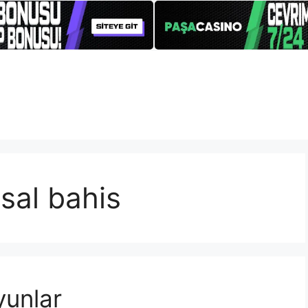
sal bahis
yunlar