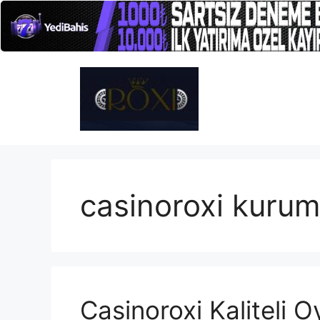
İçeriğe
atla
casinoroxi kurum
Casinoroxi Kaliteli O