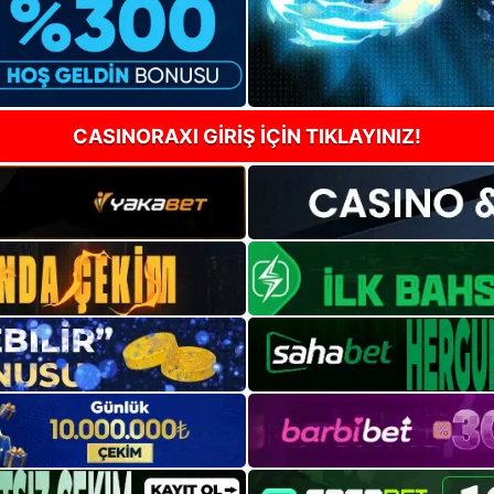
CASINORAXI GİRİŞ İÇİN TIKLAYINIZ!