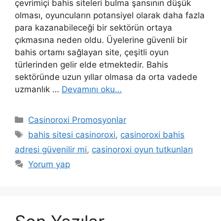
çevrimiçi bahis siteleri bulma şansının düşük
olması, oyuncuların potansiyel olarak daha fazla
para kazanabileceği bir sektörün ortaya
çıkmasına neden oldu. Üyelerine güvenli bir
bahis ortamı sağlayan site, çeşitli oyun
türlerinden gelir elde etmektedir. Bahis
sektöründe uzun yıllar olmasa da orta vadede
uzmanlık …
Devamını oku…
Kategoriler
Casinoroxi Promosyonlar
Etiketler
bahis sitesi casinoroxi
,
casinoroxi bahis
adresi güvenilir mi
,
casinoroxi oyun tutkunları
Yorum yap