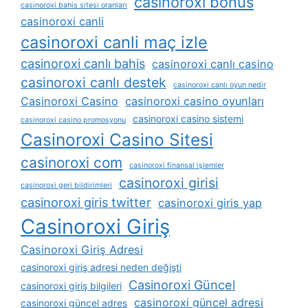
casinoroxi bonus
casinoroxi bahis sitesi oranları
casinoroxi canli
casinoroxi canli maç izle
casinoroxi canlı bahis
casinoroxi canlı casino
casinoroxi canlı destek
casinoroxi canlı oyun nedir
Casinoroxi Casino
casinoroxi casino oyunları
casinoroxi casino sistemi
casinoroxi casino promosyonu
Casinoroxi Casino Sitesi
casinoroxi com
casinoroxi finansal i̇şlemler
casinoroxi girisi
casinoroxi geri bildirimleri
casinoroxi giris twitter
casinoroxi giris yap
Casinoroxi Giriş
Casinoroxi Giriş Adresi
casinoroxi giriş adresi neden değişti
Casinoroxi Güncel
casinoroxi giriş bilgileri
casinoroxi güncel adresi
casinoroxi güncel adres