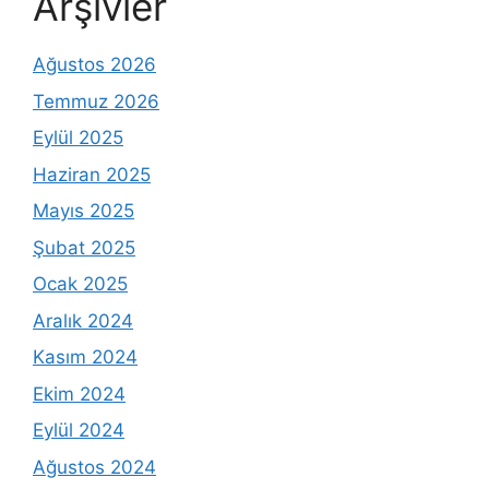
Arşivler
Ağustos 2026
Temmuz 2026
Eylül 2025
Haziran 2025
Mayıs 2025
Şubat 2025
Ocak 2025
Aralık 2024
Kasım 2024
Ekim 2024
Eylül 2024
Ağustos 2024