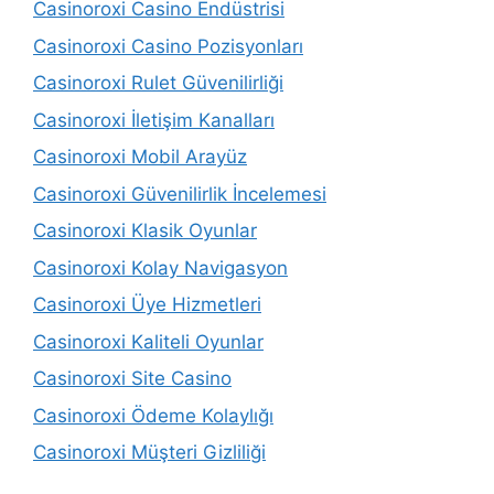
Casinoroxi Casino Endüstrisi
Casinoroxi Casino Pozisyonları
Casinoroxi Rulet Güvenilirliği
Casinoroxi İletişim Kanalları
Casinoroxi Mobil Arayüz
Casinoroxi Güvenilirlik İncelemesi
Casinoroxi Klasik Oyunlar
Casinoroxi Kolay Navigasyon
Casinoroxi Üye Hizmetleri
Casinoroxi Kaliteli Oyunlar
Casinoroxi Site Casino
Casinoroxi Ödeme Kolaylığı
Casinoroxi Müşteri Gizliliği