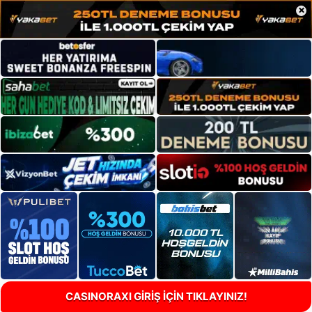
×
CASINORAXI GİRİŞ İÇİN TIKLAYINIZ!