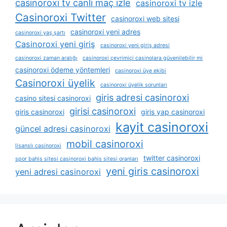
casinoroxi tv canli maç izle
casinoroxi tv izle
Casinoroxi Twitter
casinoroxi web sitesi
casinoroxi yeni adres
casinoroxi yaş şartı
Casinoroxi yeni giriş
casinoroxi yeni giriş adresi
casinoroxi zaman aralığı
casinoroxi çevrimiçi casinolara güvenilebilir mi
casinoroxi ödeme yöntemleri
casinoroxi üye ekibi
Casinoroxi üyelik
casinoroxi üyelik sorunları
giris adresi casinoroxi
casino sitesi casinoroxi
girisi casinoroxi
giris casinoroxi
giris yap casinoroxi
kayit casinoroxi
güncel adresi casinoroxi
mobil casinoroxi
lisanslı casinoroxi
twitter casinoroxi
spor bahis sitesi casinoroxi bahis sitesi oranları
yeni giris casinoroxi
yeni adresi casinoroxi