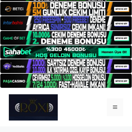
İçeriğe
atla
Menü