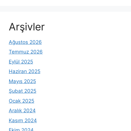
Arşivler
Ağustos 2026
Temmuz 2026
Eylül 2025
Haziran 2025
Mayıs 2025
Şubat 2025
Ocak 2025
Aralık 2024
Kasım 2024
Ekim 2024