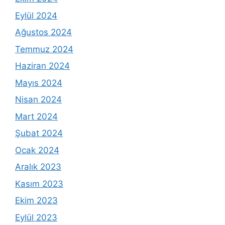
Eylül 2024
Ağustos 2024
Temmuz 2024
Haziran 2024
Mayıs 2024
Nisan 2024
Mart 2024
Şubat 2024
Ocak 2024
Aralık 2023
Kasım 2023
Ekim 2023
Eylül 2023