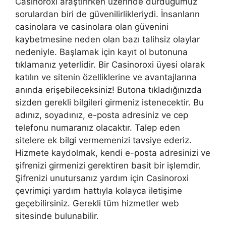
Casinoroxi araştırırken üzerinde durduğumuz
sorulardan biri de güvenilirlikleriydi. İnsanların
casinolara ve casinolara olan güvenini
kaybetmesine neden olan bazı talihsiz olaylar
nedeniyle. Başlamak için kayıt ol butonuna
tıklamanız yeterlidir. Bir Casinoroxi üyesi olarak
katılın ve sitenin özelliklerine ve avantajlarına
anında erişebileceksiniz! Butona tıkladığınızda
sizden gerekli bilgileri girmeniz istenecektir. Bu
adınız, soyadınız, e-posta adresiniz ve cep
telefonu numaranız olacaktır. Talep eden
sitelere ek bilgi vermemenizi tavsiye ederiz.
Hizmete kaydolmak, kendi e-posta adresinizi ve
şifrenizi girmenizi gerektiren basit bir işlemdir.
Şifrenizi unutursanız yardım için Casinoroxi
çevrimiçi yardım hattıyla kolayca iletişime
geçebilirsiniz. Gerekli tüm hizmetler web
sitesinde bulunabilir.