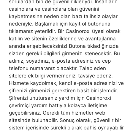
sorulardan biri de güvenilirlikleriydi. İnsanların
casinolara ve casinolara olan güvenini
kaybetmesine neden olan bazı talihsiz olaylar
nedeniyle. Başlamak için kayıt ol butonuna
tıklamanız yeterlidir. Bir Casinoroxi üyesi olarak
katılın ve sitenin özelliklerine ve avantajlarına
anında erişebileceksiniz! Butona tıkladığınızda
sizden gerekli bilgileri girmeniz istenecektir. Bu
adınız, soyadınız, e-posta adresiniz ve cep
telefonu numaranız olacaktır. Talep eden
sitelere ek bilgi vermemenizi tavsiye ederiz.
Hizmete kaydolmak, kendi e-posta adresinizi ve
şifrenizi girmenizi gerektiren basit bir işlemdir.
Şifrenizi unutursanız yardım için Casinoroxi
çevrimiçi yardım hattıyla kolayca iletişime
geçebilirsiniz. Gerekli tüm hizmetler web
sitesinde bulunabilir. Sonuç olarak, güvenilir bir
sistem içerisinde sürekli olarak bahis oynayabilir