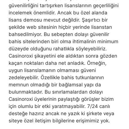
güvenilirliğini tartışırken lisanslarının geçerliliğini
incelemek önemlidir. Ancak bu özel alanda
lisans demosu mevcut değildir. Şaşırtıcı bir
şekilde web sitesinin hiçbir yerinde lisanstan
bahsedilmiyor. Bu sebepten dolayı güvenilir
bahis sitelerinden biri olma ihtimalinin minimum
düzeyde olduğunu rahatlıkla söyleyebiliriz.
Casinoroxi şikayetini ele aldıktan sonra gözden
kaçan noktaları daha net anladık. Örneğin,
uygun lisanslamanın olmaması güveni
zedeleyebilir. Özellikle bahis tutkunlarının
memnun olmadığı bir bağlamsal yapı da
bulunmaktadır. Bu sınırlamalardan dolayı
Casinoroxi üyelerinin paylaştığı görüşler bizim
için olumlu bir etki yaratmayabilir. 7/24 canlı
desteğe hazırız ancak ne yazık ki şirkete veya
siteye özel iletişim bilgilerine erişimimiz yok.