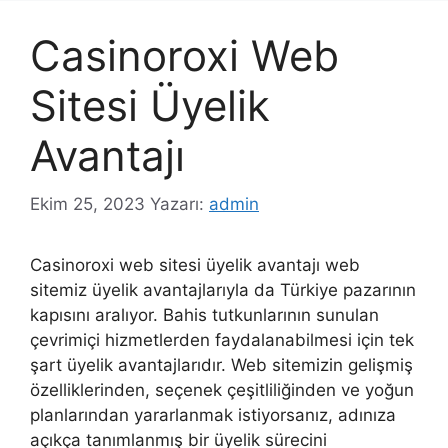
Casinoroxi Web
Sitesi Üyelik
Avantajı
Ekim 25, 2023
Yazarı:
admin
Casinoroxi web sitesi üyelik avantajı web
sitemiz üyelik avantajlarıyla da Türkiye pazarının
kapısını aralıyor. Bahis tutkunlarının sunulan
çevrimiçi hizmetlerden faydalanabilmesi için tek
şart üyelik avantajlarıdır. Web sitemizin gelişmiş
özelliklerinden, seçenek çeşitliliğinden ve yoğun
planlarından yararlanmak istiyorsanız, adınıza
açıkça tanımlanmış bir üyelik sürecini