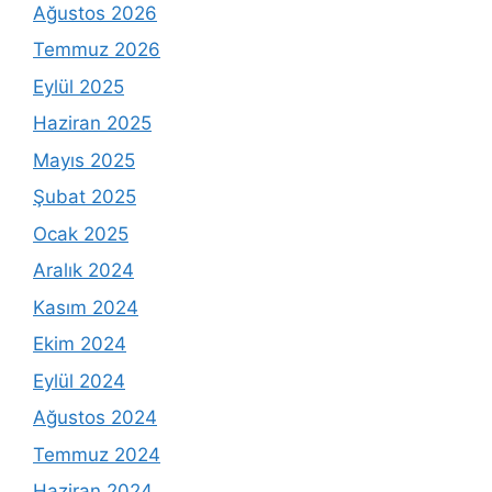
Ağustos 2026
Temmuz 2026
Eylül 2025
Haziran 2025
Mayıs 2025
Şubat 2025
Ocak 2025
Aralık 2024
Kasım 2024
Ekim 2024
Eylül 2024
Ağustos 2024
Temmuz 2024
Haziran 2024