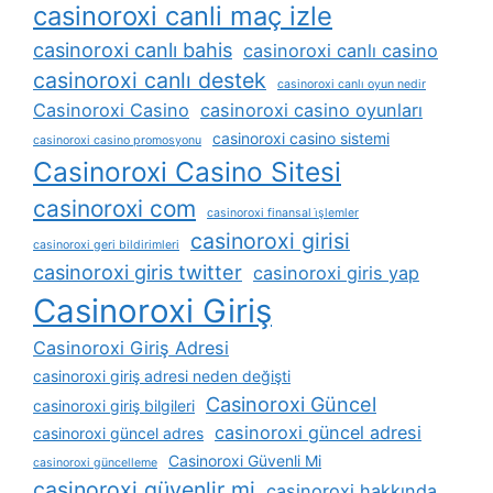
casinoroxi canli maç izle
casinoroxi canlı bahis
casinoroxi canlı casino
casinoroxi canlı destek
casinoroxi canlı oyun nedir
Casinoroxi Casino
casinoroxi casino oyunları
casinoroxi casino sistemi
casinoroxi casino promosyonu
Casinoroxi Casino Sitesi
casinoroxi com
casinoroxi finansal i̇şlemler
casinoroxi girisi
casinoroxi geri bildirimleri
casinoroxi giris twitter
casinoroxi giris yap
Casinoroxi Giriş
Casinoroxi Giriş Adresi
casinoroxi giriş adresi neden değişti
Casinoroxi Güncel
casinoroxi giriş bilgileri
casinoroxi güncel adresi
casinoroxi güncel adres
Casinoroxi Güvenli Mi
casinoroxi güncelleme
casinoroxi güvenlir mi
casinoroxi hakkında