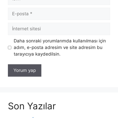
E-
posta
İnternet
sitesi
Daha sonraki yorumlarımda kullanılması için
adım, e-posta adresim ve site adresim bu
tarayıcıya kaydedilsin.
Son Yazılar