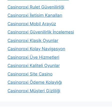
Casinoroxi Rulet Güvenilirliği
Casinoroxi İletişim Kanalları
Casinoroxi Mobil Arayüz
Casinoroxi Güvenilirlik İncelemesi
Casinoroxi Klasik Oyunlar
Casinoroxi Kolay Navigasyon
Casinoroxi Üye Hizmetleri
Casinoroxi Kaliteli Oyunlar
Casinoroxi Site Casino
Casinoroxi Ödeme Kolaylığı
Casinoroxi Müşteri Gizliliği