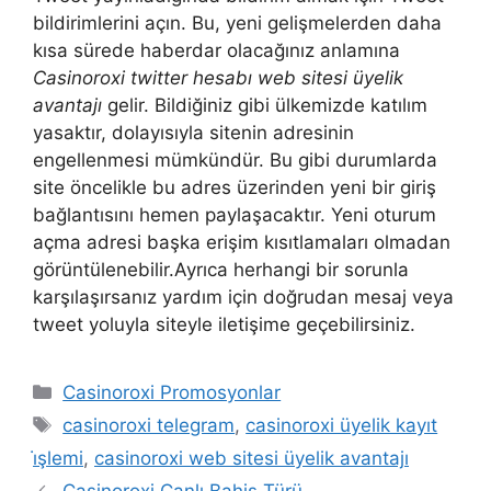
bildirimlerini açın. Bu, yeni gelişmelerden daha
kısa sürede haberdar olacağınız anlamına
Casinoroxi twitter hesabı web sitesi üyelik
avantajı
gelir. Bildiğiniz gibi ülkemizde katılım
yasaktır, dolayısıyla sitenin adresinin
engellenmesi mümkündür. Bu gibi durumlarda
site öncelikle bu adres üzerinden yeni bir giriş
bağlantısını hemen paylaşacaktır. Yeni oturum
açma adresi başka erişim kısıtlamaları olmadan
görüntülenebilir.Ayrıca herhangi bir sorunla
karşılaşırsanız yardım için doğrudan mesaj veya
tweet yoluyla siteyle iletişime geçebilirsiniz.
Kategoriler
Casinoroxi Promosyonlar
Etiketler
casinoroxi telegram
,
casinoroxi üyelik kayıt
i̇şlemi
,
casinoroxi web sitesi üyelik avantajı