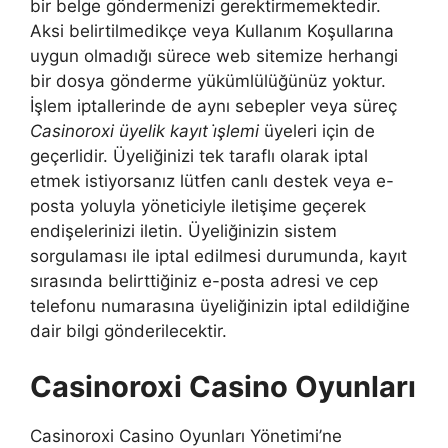
bir belge göndermenizi gerektirmemektedir.
Aksi belirtilmedikçe veya Kullanım Koşullarına
uygun olmadığı sürece web sitemize herhangi
bir dosya gönderme yükümlülüğünüz yoktur.
İşlem iptallerinde de aynı sebepler veya süreç
Casinoroxi üyelik kayıt i̇şlemi
üyeleri için de
geçerlidir. Üyeliğinizi tek taraflı olarak iptal
etmek istiyorsanız lütfen canlı destek veya e-
posta yoluyla yöneticiyle iletişime geçerek
endişelerinizi iletin. Üyeliğinizin sistem
sorgulaması ile iptal edilmesi durumunda, kayıt
sırasında belirttiğiniz e-posta adresi ve cep
telefonu numarasına üyeliğinizin iptal edildiğine
dair bilgi gönderilecektir.
Casinoroxi Casino Oyunları
Casinoroxi Casino Oyunları Yönetimi’ne