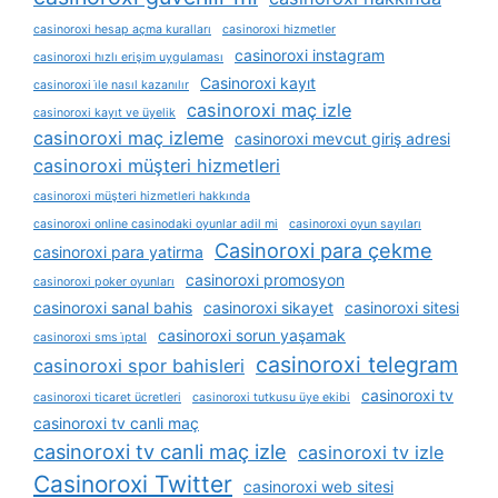
casinoroxi hesap açma kuralları
casinoroxi hizmetler
casinoroxi instagram
casinoroxi hızlı erişim uygulaması
Casinoroxi kayıt
casinoroxi i̇le nasıl kazanılır
casinoroxi maç izle
casinoroxi kayıt ve üyelik
casinoroxi maç izleme
casinoroxi mevcut giriş adresi
casinoroxi müşteri hizmetleri
casinoroxi müşteri hizmetleri hakkında
casinoroxi online casinodaki oyunlar adil mi
casinoroxi oyun sayıları
Casinoroxi para çekme
casinoroxi para yatirma
casinoroxi promosyon
casinoroxi poker oyunları
casinoroxi sanal bahis
casinoroxi sikayet
casinoroxi sitesi
casinoroxi sorun yaşamak
casinoroxi sms i̇ptal
casinoroxi telegram
casinoroxi spor bahisleri
casinoroxi tv
casinoroxi ticaret ücretleri
casinoroxi tutkusu üye ekibi
casinoroxi tv canli maç
casinoroxi tv canli maç izle
casinoroxi tv izle
Casinoroxi Twitter
casinoroxi web sitesi