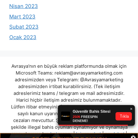
Nisan 2023
Mart 2023
Şubat 2023
Ocak 2023
Avrasya'nın en büyük reklam platformunda olmak için
Microsoft Teams:
reklam@avrasyamarketing.com
adresimizden veya Telegram: @Avrasyamarketing
adresimizden irtibat kurabilirsiniz. (Tek iletişim
adreslerimiz teams / telegram ve mail adresimizdir.
Harici hiçbir iletişim adresimiz bulunmamaktadır.
Lütfen itibar etmeyiniz.) Türkiye yasalarına göre 7258
sayılı kanun uyarınca yasa dışı bahis oynamanın
cezaları mevcuttur. Şu an bulunduğunuz site hiç bir
şekilde illegal bahis oyunları oynatmıyor ve oynamaya
aracı olmuyordur.
betcasper
|
lejyonerbet
|
pradabet
|
×