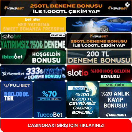
×
CASINORAXI GİRİŞ İÇİN TIKLAYINIZ!