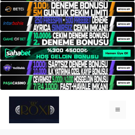
İçeriğe
atla
Menü