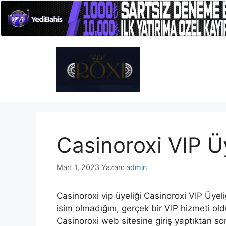
İçeriğe
atla
Casinoroxi VIP Üy
Mart 1, 2023
Yazarı:
admin
Casinoroxi vip üyeliği Casinoroxi VIP Üyel
isim olmadığını, gerçek bir VIP hizmeti ol
Casinoroxi web sitesine giriş yaptıktan so