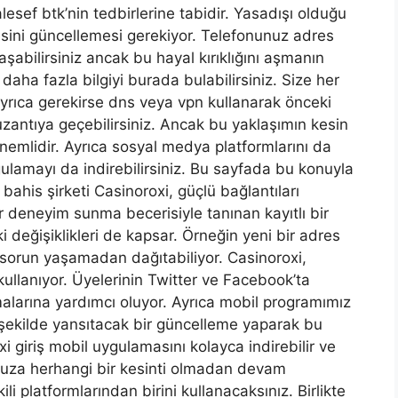
lesef btk’nin tedbirlerine tabidir. Yasadışı olduğu
sini güncellemesi gerekiyor. Telefonunuz adres
aşabilirsiniz ancak bu hayal kırıklığını aşmanın
 daha fazla bilgiyi burada bulabilirsiniz. Size her
yrıca gerekirse dns veya vpn kullanarak önceki
uzantıya geçebilirsiniz. Ancak bu yaklaşımın kesin
nemlidir. Ayrıca sosyal medya platformlarını da
gulamayı da indirebilirsiniz. Bu sayfada bu konuyla
lı bahis şirketi Casinoroxi, güçlü bağlantıları
ir deneyim sunma becerisiyle tanınan kayıtlı bir
i değişiklikleri de kapsar. Örneğin yeni bir adres
r sorun yaşamadan dağıtabiliyor. Casinoroxi,
kullanıyor. Üyelerinin Twitter ve Facebook’ta
ulmalarına yardımcı oluyor. Ayrıca mobil programımız
r şekilde yansıtacak bir güncelleme yaparak bu
i giriş mobil uygulamasını kolayca indirebilir ve
unuza herhangi bir kesinti olmadan devam
kili platformlarından birini kullanacaksınız. Birlikte