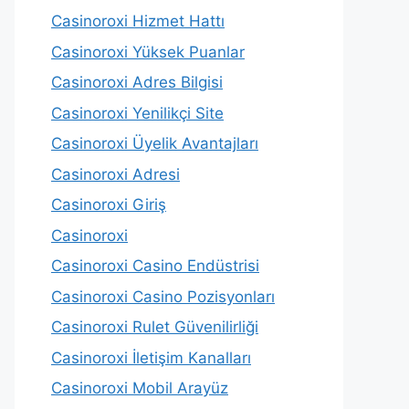
Casinoroxi Hizmet Hattı
Casinoroxi Yüksek Puanlar
Casinoroxi Adres Bilgisi
Casinoroxi Yenilikçi Site
Casinoroxi Üyelik Avantajları
Casinoroxi Adresi
Casinoroxi Giriş
Casinoroxi
Casinoroxi Casino Endüstrisi
Casinoroxi Casino Pozisyonları
Casinoroxi Rulet Güvenilirliği
Casinoroxi İletişim Kanalları
Casinoroxi Mobil Arayüz