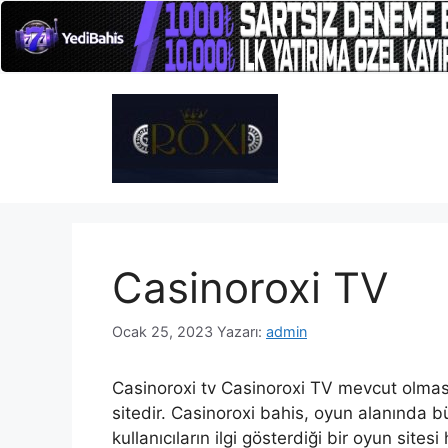
İçeriğe
atla
Casinoroxi TV
Ocak 25, 2023
Yazarı:
admin
Casinoroxi tv Casinoroxi TV mevcut olmasa
sitedir. Casinoroxi bahis, oyun alanında bü
kullanıcıların ilgi gösterdiği bir oyun sit