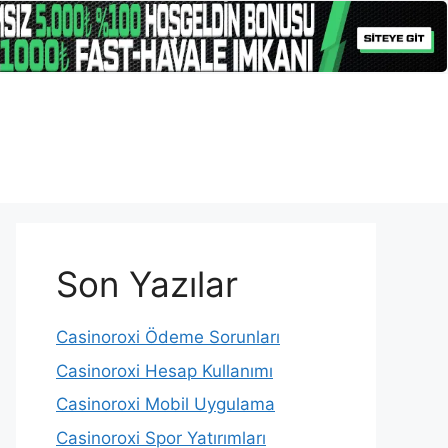
Son Yazılar
Casinoroxi Ödeme Sorunları
Casinoroxi Hesap Kullanımı
Casinoroxi Mobil Uygulama
Casinoroxi Spor Yatırımları