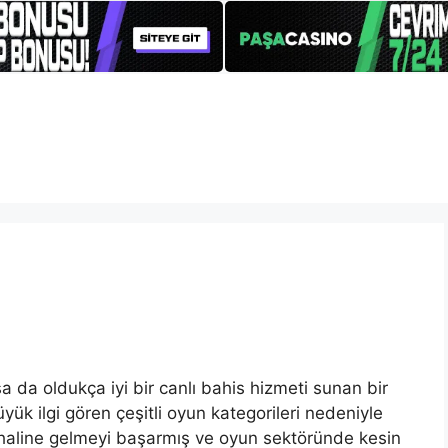
 da oldukça iyi bir canlı bahis hizmeti sunan bir
yük ilgi gören çeşitli oyun kategorileri nedeniyle
esi haline gelmeyi başarmış ve oyun sektöründe kesin