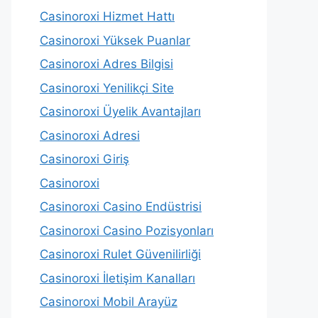
Casinoroxi Hizmet Hattı
Casinoroxi Yüksek Puanlar
Casinoroxi Adres Bilgisi
Casinoroxi Yenilikçi Site
Casinoroxi Üyelik Avantajları
Casinoroxi Adresi
Casinoroxi Giriş
Casinoroxi
Casinoroxi Casino Endüstrisi
Casinoroxi Casino Pozisyonları
Casinoroxi Rulet Güvenilirliği
Casinoroxi İletişim Kanalları
Casinoroxi Mobil Arayüz