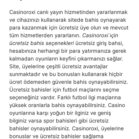
Casinoroxi canlı yayın hizmetinden yararlanmak
ve cihazınızı kullanarak sitede bahis oynayarak
para kazanmak için ücretsiz üye olun ve mevcut
tüm hizmetlerden yararlanın.
Casinoroxi i̇çin
ücretsiz bahis seçenekleri
ücretsiz giriş bahsi,
hesabınıza herhangi bir para yatırmanıza gerek
kalmadan oyunların keyfini çıkarmanızı sağlar.
Site, üyelerine çeşitli ücretsiz avantajlar
sunmaktadır ve bu bonusları kullanarak hiçbir
ücret ödemeden güvenle bahis oynayabilirsiniz.
Ücretsiz bahisler için futbol maçlarını seçme
seçeneğiniz vardır. Farklı futbol ligi maçlarına
yüksek oranlarla bahis oynayabilirsiniz. Casino
oyunlarına karşı yoğun bir ilginiz ve geniş
bilginiz varsa spor bahisleri gibi ücretsiz
bahisler oynayabilirsiniz. Casinoroxi, üyelerine
bonuslar ve ücretsiz bahisler sağlama