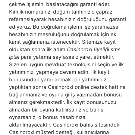
çekme işlemini başlatacağını garanti eder.
Kimlik numaranızı doğum tarihinizle çapraz
referanslayarak hesabınızın doğruluğunu garanti
ediyoruz. Bu doğrulama işlemi işe yaramazsa
hesabınızın meşruluğunu doğrulamak için ek
kanıt sağlamanız istenecektir. Sitemize kayıt
olduktan sonra ilk adım
Casinoroxi üyeliği sms
i̇ptal
para yatırma sayfasını ziyaret etmektir.
Size en uygun mevduat teknolojisini seçin ve ilk
yatırımınızı yapmaya devam edin. İlk kayıt
bonusundan yararlanmak için yatırımınızı
yaptıktan sonra Casinoroxi online destek hattına
bağlanmanız ve oyuna giriş yapmadan bonusu
almanız gerekmektedir. İlk kayıt bonusunuzu
almadan bir oyuna katılırsanız ve bahis
oynarsanız, o bonus hesabınıza
aktarılmayacaktır. Casinoroxi bahis sitesindeki
Casinoroxi müşteri desteği, kullanıcılarına