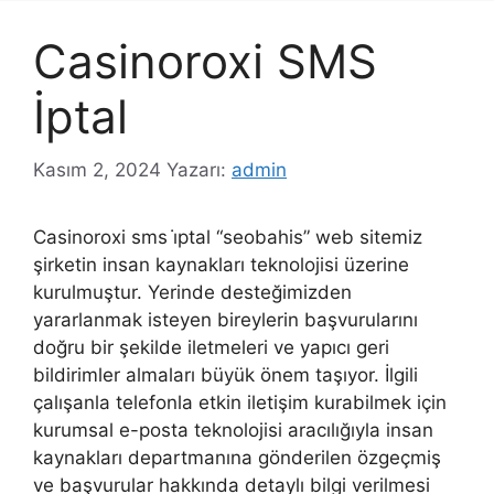
Casinoroxi SMS
İptal
Kasım 2, 2024
Yazarı:
admin
Casinoroxi sms i̇ptal “seobahis” web sitemiz
şirketin insan kaynakları teknolojisi üzerine
kurulmuştur. Yerinde desteğimizden
yararlanmak isteyen bireylerin başvurularını
doğru bir şekilde iletmeleri ve yapıcı geri
bildirimler almaları büyük önem taşıyor. İlgili
çalışanla telefonla etkin iletişim kurabilmek için
kurumsal e-posta teknolojisi aracılığıyla insan
kaynakları departmanına gönderilen özgeçmiş
ve başvurular hakkında detaylı bilgi verilmesi