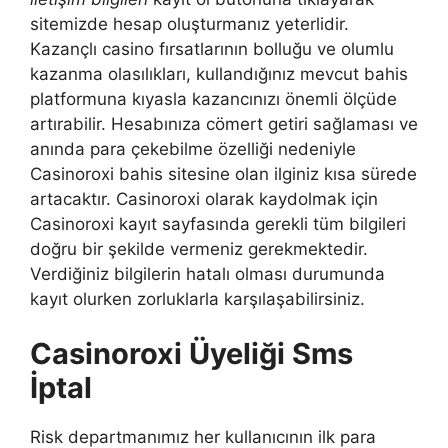
sitemizde hesap oluşturmanız yeterlidir.
Kazançlı casino fırsatlarının bolluğu ve olumlu
kazanma olasılıkları, kullandığınız mevcut bahis
platformuna kıyasla kazancınızı önemli ölçüde
artırabilir. Hesabınıza cömert getiri sağlaması ve
anında para çekebilme özelliği nedeniyle
Casinoroxi bahis sitesine olan ilginiz kısa sürede
artacaktır. Casinoroxi olarak kaydolmak için
Casinoroxi kayıt sayfasında gerekli tüm bilgileri
doğru bir şekilde vermeniz gerekmektedir.
Verdiğiniz bilgilerin hatalı olması durumunda
kayıt olurken zorluklarla karşılaşabilirsiniz.
Casinoroxi Üyeliği Sms
İptal
Risk departmanımız her kullanıcının ilk para