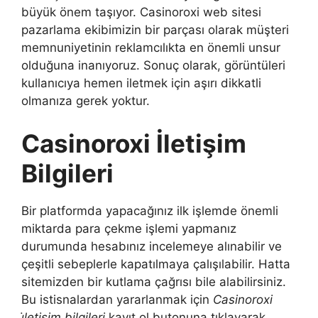
büyük önem taşıyor. Casinoroxi web sitesi
pazarlama ekibimizin bir parçası olarak müşteri
memnuniyetinin reklamcılıkta en önemli unsur
olduğuna inanıyoruz. Sonuç olarak, görüntüleri
kullanıcıya hemen iletmek için aşırı dikkatli
olmanıza gerek yoktur.
Casinoroxi İletişim
Bilgileri
Bir platformda yapacağınız ilk işlemde önemli
miktarda para çekme işlemi yapmanız
durumunda hesabınız incelemeye alınabilir ve
çeşitli sebeplerle kapatılmaya çalışılabilir. Hatta
sitemizden bir kutlama çağrısı bile alabilirsiniz.
Bu istisnalardan yararlanmak için
Casinoroxi
i̇letişim bilgileri
kayıt ol butonuna tıklayarak