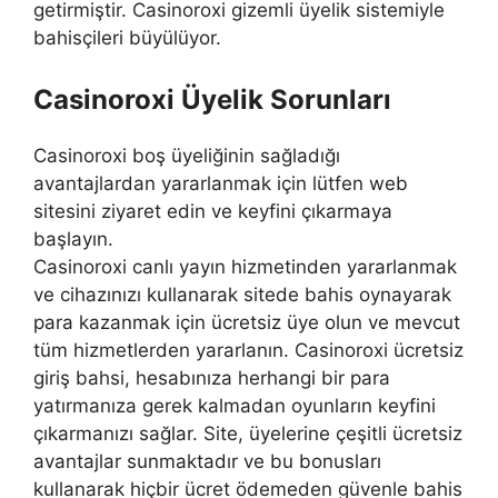
getirmiştir. Casinoroxi gizemli üyelik sistemiyle
bahisçileri büyülüyor.
Casinoroxi Üyelik Sorunları
Casinoroxi boş üyeliğinin sağladığı
avantajlardan yararlanmak için lütfen web
sitesini ziyaret edin ve keyfini çıkarmaya
başlayın.
Casinoroxi canlı yayın hizmetinden yararlanmak
ve cihazınızı kullanarak sitede bahis oynayarak
para kazanmak için ücretsiz üye olun ve mevcut
tüm hizmetlerden yararlanın. Casinoroxi ücretsiz
giriş bahsi, hesabınıza herhangi bir para
yatırmanıza gerek kalmadan oyunların keyfini
çıkarmanızı sağlar. Site, üyelerine çeşitli ücretsiz
avantajlar sunmaktadır ve bu bonusları
kullanarak hiçbir ücret ödemeden güvenle bahis