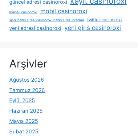
kayit casinoroxi
güncel adresi casinoroxi
mobil casinoroxi
lisanslı casinoroxi
twitter casinoroxi
spor bahis sitesi casinoroxi bahis sitesi oranları
yeni giris casinoroxi
yeni adresi casinoroxi
Arşivler
Ağustos 2026
Temmuz 2026
Eylül 2025
Haziran 2025
Mayıs 2025
Şubat 2025