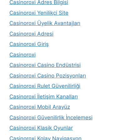
Casinoroxi Adres Bilgisi
Casinoroxi Yenilikçi Site
Casinoroxi Üyelik Avantajları
Casinoroxi Adresi
Casinoroxi Giriş
Casinoroxi
Casinoroxi Casino Endüstrisi
Casinoroxi Casino Pozisyonları
Casinoroxi Rulet Güvenilirliği
Casinoroxi İletişim Kanalları
Casinoroxi Mobil Arayüz
Casinoroxi Güvenilirlik İncelemesi
Casinoroxi Klasik Oyunlar
Casinoroxi Kolay Navigasyon