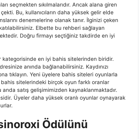
arı seçmekten sıkılmalarıdır. Ancak alana giren
çekti. Bu, kullanıcıların daha yüksek gelir elde
slarını denemelerine olanak tanır. İlginizi çeken
katılabilirsiniz. Elbette bu rehberi sağlayan
ktedir. Doğru firmayı seçtiğiniz takdirde en iyi
kategorisinde en iyi bahis sitelerinden biridir.
resinize anında bağlanabilirsiniz. Kaydınızı
 tıklayın. Yeni üyelere bahis siteleri oyunlarla
bahis sitelerindeki birçok oyun farklı oranlar
şu anda satış gelişimimizden kaynaklanmaktadır.
tesidir. Üyeler daha yüksek oranlı oyunlar oynayarak
urlar.
asinoroxi Ödülünü