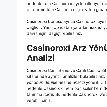
nedenle tüm Casinoroxi üyeleri ilk üyelik
bir durum tüm Casinoroxi için zaferi garan
Casinoroxi bonusu ayrıca Casinoroxi üyes
bağlıdır. Yani, bonustan yararlanmak istiy
davranışını değiştirebilirsiniz.
Casinoroxi Arz Yön
Analizi
Casinoroxi Canlı Bahis ve Canlı Casino Sitel
sitelerinde ayrıntılı analizler bulabilirsini
yönünün derinlemesine analizi
yönelik çirk
nedenle Casinoroxi hem bahisçiler hem de s
tanınmaktadır. Bu nedenle Casinoroxi web s
verebilirsiniz.