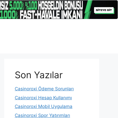
Son Yazılar
Casinoroxi Ödeme Sorunları
Casinoroxi Hesap Kullanımı
Casinoroxi Mobil Uygulama
Casinoroxi Spor Yatırımları