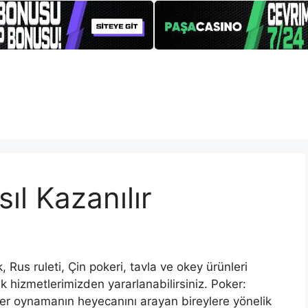
ıl Kazanılır
k, Rus ruleti, Çin pokeri, tavla ve okey ürünleri
ek hizmetlerimizden yararlanabilirsiniz. Poker:
er oynamanın heyecanını arayan bireylere yönelik