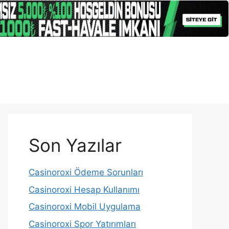
Son Yazılar
Casinoroxi Ödeme Sorunları
Casinoroxi Hesap Kullanımı
Casinoroxi Mobil Uygulama
Casinoroxi Spor Yatırımları