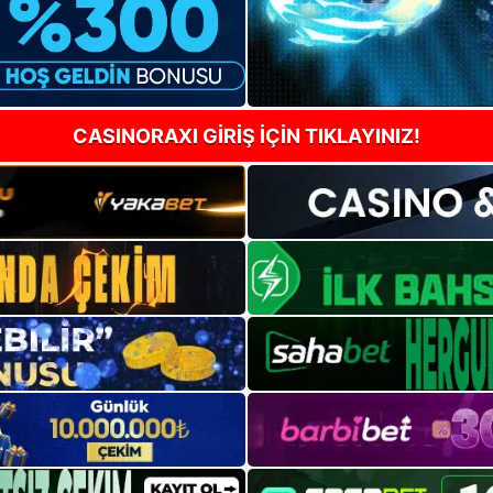
CASINORAXI GİRİŞ İÇİN TIKLAYINIZ!