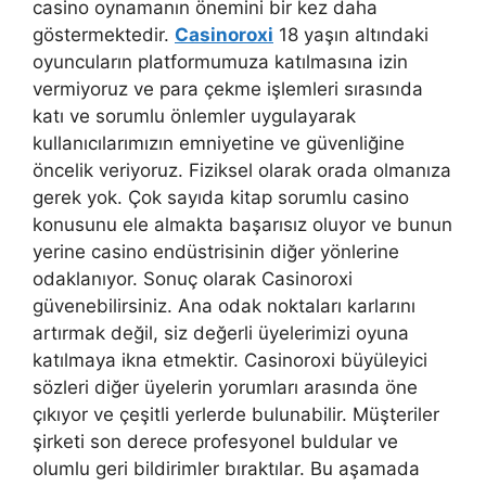
casino oynamanın önemini bir kez daha
göstermektedir.
Casinoroxi
18 yaşın altındaki
oyuncuların platformumuza katılmasına izin
vermiyoruz ve para çekme işlemleri sırasında
katı ve sorumlu önlemler uygulayarak
kullanıcılarımızın emniyetine ve güvenliğine
öncelik veriyoruz. Fiziksel olarak orada olmanıza
gerek yok. Çok sayıda kitap sorumlu casino
konusunu ele almakta başarısız oluyor ve bunun
yerine casino endüstrisinin diğer yönlerine
odaklanıyor. Sonuç olarak Casinoroxi
güvenebilirsiniz. Ana odak noktaları karlarını
artırmak değil, siz değerli üyelerimizi oyuna
katılmaya ikna etmektir. Casinoroxi büyüleyici
sözleri diğer üyelerin yorumları arasında öne
çıkıyor ve çeşitli yerlerde bulunabilir. Müşteriler
şirketi son derece profesyonel buldular ve
olumlu geri bildirimler bıraktılar. Bu aşamada