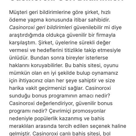
Müşteri geri bildirimlerine göre şirket, hızlı
ödeme yapma konusunda itibar sahibidir.
Casinoroxi geri bildirimleri
güvenilebilir mi diye
araştırdığımda oldukça güvenilir bir firmayla
karşılaştım. Şirket, üyelerine sürekli değer
vermesi ve hedeflerini titizlikle takip etmesiyle
ünlüdür. Bundan sonra bireyler isterlerse
haklarını koruyabilirler. Bu bahis sitesi, oyunu
mümkün olan en iyi şekilde bulup oynamanız
için ihtiyacınız olan her şeye sahiptir ve size
harika vakit geçirmenizi sağlar. Casinoroxi
sunduğu bonus programının amacı nedir?
Casinoroxi değerlendiriyor, güvenilir bonus
programı nedir? Çevrimiçi promosyonlar
nedeniyle popülerlik kazanmış ve bahis
meraklıları arasında tercih edilen seçenek haline
gelmiştir. Casinoroxi canlı bahis sitesi, bol