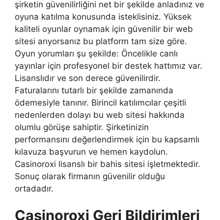
şirketin güvenilirliğini net bir şekilde anladınız ve
oyuna katılma konusunda isteklisiniz. Yüksek
kaliteli oyunlar oynamak için güvenilir bir web
sitesi arıyorsanız bu platform tam size göre.
Oyun yorumları şu şekilde: Öncelikle canlı
yayınlar için profesyonel bir destek hattımız var.
Lisanslıdır ve son derece güvenilirdir.
Faturalarını tutarlı bir şekilde zamanında
ödemesiyle tanınır. Birincil katılımcılar çeşitli
nedenlerden dolayı bu web sitesi hakkında
olumlu görüşe sahiptir. Şirketinizin
performansını değerlendirmek için bu kapsamlı
kılavuza başvurun ve hemen kaydolun.
Casinoroxi lisanslı bir bahis sitesi işletmektedir.
Sonuç olarak firmanın güvenilir olduğu
ortadadır.
Casinoroxi Geri Bildirimleri