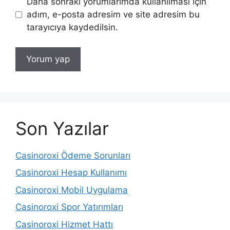
Daha sonraki yorumlarımda kullanılması için
adım, e-posta adresim ve site adresim bu
tarayıcıya kaydedilsin.
Son Yazılar
Casinoroxi Ödeme Sorunları
Casinoroxi Hesap Kullanımı
Casinoroxi Mobil Uygulama
Casinoroxi Spor Yatırımları
Casinoroxi Hizmet Hattı