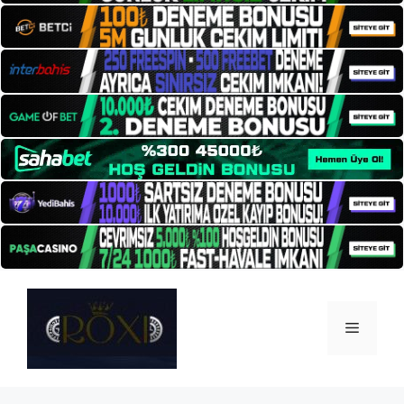
İçeriğe
atla
Menü