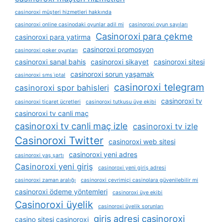
casinoroxi müşteri hizmetleri hakkında
casinoroxi online casinodaki oyunlar adil mi
casinoroxi oyun sayıları
Casinoroxi para çekme
casinoroxi para yatirma
casinoroxi promosyon
casinoroxi poker oyunları
casinoroxi sanal bahis
casinoroxi sikayet
casinoroxi sitesi
casinoroxi sorun yaşamak
casinoroxi sms i̇ptal
casinoroxi telegram
casinoroxi spor bahisleri
casinoroxi tv
casinoroxi ticaret ücretleri
casinoroxi tutkusu üye ekibi
casinoroxi tv canli maç
casinoroxi tv canli maç izle
casinoroxi tv izle
Casinoroxi Twitter
casinoroxi web sitesi
casinoroxi yeni adres
casinoroxi yaş şartı
Casinoroxi yeni giriş
casinoroxi yeni giriş adresi
casinoroxi zaman aralığı
casinoroxi çevrimiçi casinolara güvenilebilir mi
casinoroxi ödeme yöntemleri
casinoroxi üye ekibi
Casinoroxi üyelik
casinoroxi üyelik sorunları
giris adresi casinoroxi
casino sitesi casinoroxi