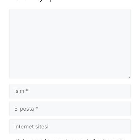
Yorum
İsim
E-
posta
İnternet
sitesi