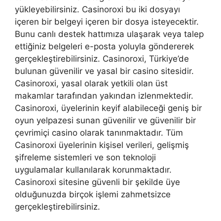
yükleyebilirsiniz. Casinoroxi bu iki dosyayı
içeren bir belgeyi içeren bir dosya isteyecektir.
Bunu canlı destek hattımıza ulaşarak veya talep
ettiğiniz belgeleri e-posta yoluyla göndererek
gerçekleştirebilirsiniz. Casinoroxi, Türkiye’de
bulunan güvenilir ve yasal bir casino sitesidir.
Casinoroxi, yasal olarak yetkili olan üst
makamlar tarafından yakından izlenmektedir.
Casinoroxi, üyelerinin keyif alabileceği geniş bir
oyun yelpazesi sunan güvenilir ve güvenilir bir
çevrimiçi casino olarak tanınmaktadır. Tüm
Casinoroxi üyelerinin kişisel verileri, gelişmiş
şifreleme sistemleri ve son teknoloji
uygulamalar kullanılarak korunmaktadır.
Casinoroxi sitesine güvenli bir şekilde üye
olduğunuzda birçok işlemi zahmetsizce
gerçekleştirebilirsiniz.