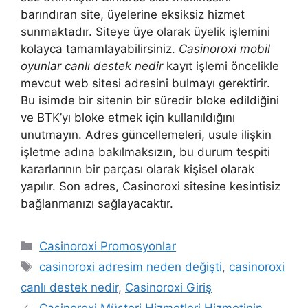
barındıran site, üyelerine eksiksiz hizmet
sunmaktadır. Siteye üye olarak üyelik işlemini
kolayca tamamlayabilirsiniz.
Casinoroxi mobil
oyunlar canlı destek nedir
kayıt işlemi öncelikle
mevcut web sitesi adresini bulmayı gerektirir.
Bu isimde bir sitenin bir süredir bloke edildiğini
ve BTK’yı bloke etmek için kullanıldığını
unutmayın. Adres güncellemeleri, usule ilişkin
işletme adına bakılmaksızın, bu durum tespiti
kararlarının bir parçası olarak kişisel olarak
yapılır. Son adres, Casinoroxi sitesine kesintisiz
bağlanmanızı sağlayacaktır.
Kategoriler
Casinoroxi Promosyonlar
Etiketler
casinoroxi adresim neden değişti
,
casinoroxi
canlı destek nedir
,
Casinoroxi Giriş
Casinoroxi Müşteri Hizmetleri Hizmetinin