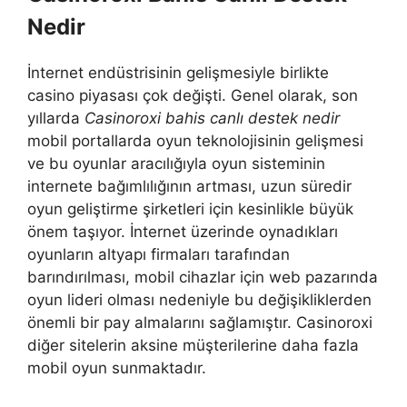
Nedir
İnternet endüstrisinin gelişmesiyle birlikte
casino piyasası çok değişti. Genel olarak, son
yıllarda
Casinoroxi bahis canlı destek nedir
mobil portallarda oyun teknolojisinin gelişmesi
ve bu oyunlar aracılığıyla oyun sisteminin
internete bağımlılığının artması, uzun süredir
oyun geliştirme şirketleri için kesinlikle büyük
önem taşıyor. İnternet üzerinde oynadıkları
oyunların altyapı firmaları tarafından
barındırılması, mobil cihazlar için web pazarında
oyun lideri olması nedeniyle bu değişikliklerden
önemli bir pay almalarını sağlamıştır. Casinoroxi
diğer sitelerin aksine müşterilerine daha fazla
mobil oyun sunmaktadır.