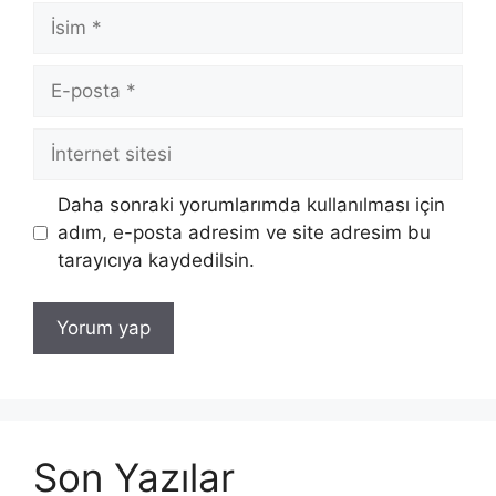
İsim
E-
posta
İnternet
sitesi
Daha sonraki yorumlarımda kullanılması için
adım, e-posta adresim ve site adresim bu
tarayıcıya kaydedilsin.
Son Yazılar