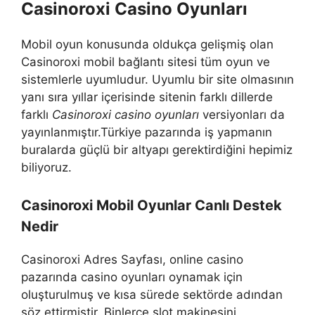
Casinoroxi Casino Oyunları
Mobil oyun konusunda oldukça gelişmiş olan
Casinoroxi mobil bağlantı sitesi tüm oyun ve
sistemlerle uyumludur. Uyumlu bir site olmasının
yanı sıra yıllar içerisinde sitenin farklı dillerde
farklı
Casinoroxi casino oyunları
versiyonları da
yayınlanmıştır.Türkiye pazarında iş yapmanın
buralarda güçlü bir altyapı gerektirdiğini hepimiz
biliyoruz.
Casinoroxi Mobil Oyunlar Canlı Destek
Nedir
Casinoroxi Adres Sayfası, online casino
pazarında casino oyunları oynamak için
oluşturulmuş ve kısa sürede sektörde adından
söz ettirmiştir. Binlerce slot makinesini