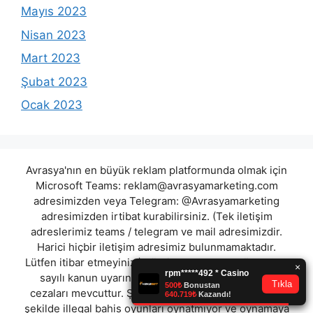
Mayıs 2023
Nisan 2023
Mart 2023
Şubat 2023
Ocak 2023
Avrasya'nın en büyük reklam platformunda olmak için
Microsoft Teams:
reklam@avrasyamarketing.com
adresimizden veya Telegram: @Avrasyamarketing
adresimizden irtibat kurabilirsiniz. (Tek iletişim
adreslerimiz teams / telegram ve mail adresimizdir.
Harici hiçbir iletişim adresimiz bulunmamaktadır.
Lütfen itibar etmeyiniz.) Türkiye yasalarına göre 7258
sayılı kanun uyarınca yasa dışı bahis oynamanın
cezaları mevcuttur. Şu an bulunduğunuz site hiç bir
şekilde illegal bahis oyunları oynatmıyor ve oynamaya