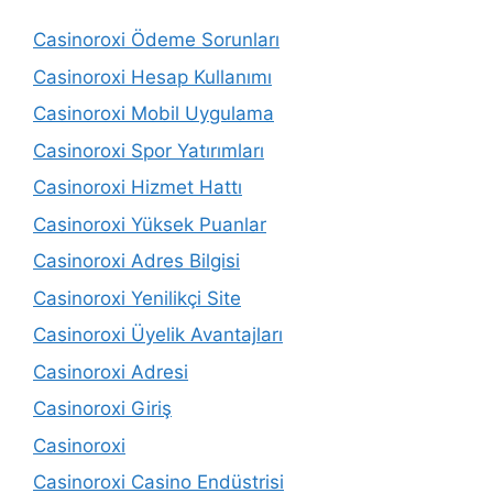
Casinoroxi Ödeme Sorunları
Casinoroxi Hesap Kullanımı
Casinoroxi Mobil Uygulama
Casinoroxi Spor Yatırımları
Casinoroxi Hizmet Hattı
Casinoroxi Yüksek Puanlar
Casinoroxi Adres Bilgisi
Casinoroxi Yenilikçi Site
Casinoroxi Üyelik Avantajları
Casinoroxi Adresi
Casinoroxi Giriş
Casinoroxi
Casinoroxi Casino Endüstrisi