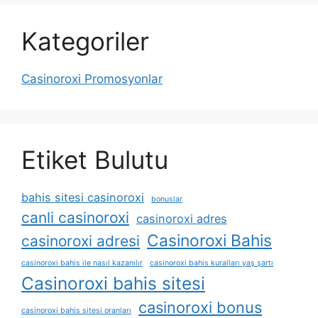
Kategoriler
Casinoroxi Promosyonlar
Etiket Bulutu
bahis sitesi casinoroxi
bonuslar
canli casinoroxi
casinoroxi adres
Casinoroxi Bahis
casinoroxi adresi
casinoroxi bahis i̇le nasıl kazanılır
casinoroxi bahis kuralları yaş şartı
Casinoroxi bahis sitesi
casinoroxi bonus
casinoroxi bahis sitesi oranları