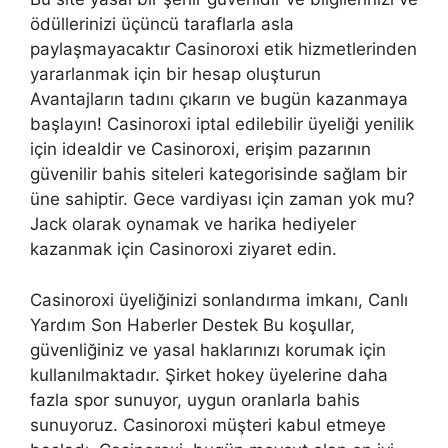
ödüllerinizi üçüncü taraflarla asla
paylaşmayacaktır Casinoroxi etik hizmetlerinden
yararlanmak için bir hesap oluşturun
Avantajların tadını çıkarın ve bugün kazanmaya
başlayın! Casinoroxi iptal edilebilir üyeliği yenilik
için idealdir ve Casinoroxi, erişim pazarının
güvenilir bahis siteleri kategorisinde sağlam bir
üne sahiptir. Gece vardiyası için zaman yok mu?
Jack olarak oynamak ve harika hediyeler
kazanmak için Casinoroxi ziyaret edin.
Casinoroxi üyeliğinizi sonlandırma imkanı, Canlı
Yardım Son Haberler Destek Bu koşullar,
güvenliğiniz ve yasal haklarınızı korumak için
kullanılmaktadır. Şirket hokey üyelerine daha
fazla spor sunuyor, uygun oranlarla bahis
sunuyoruz. Casinoroxi müşteri kabul etmeye