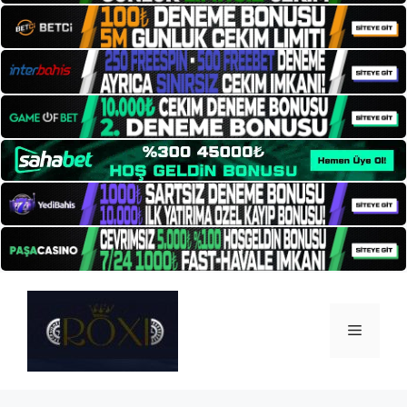
İçeriğe
atla
Menü