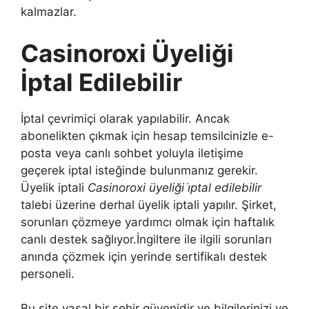
kalmazlar.
Casinoroxi Üyeliği
İptal Edilebilir
İptal çevrimiçi olarak yapılabilir. Ancak
abonelikten çıkmak için hesap temsilcinizle e-
posta veya canlı sohbet yoluyla iletişime
geçerek iptal isteğinde bulunmanız gerekir.
Üyelik iptali
Casinoroxi üyeliği i̇ptal edilebilir
talebi üzerine derhal üyelik iptali yapılır. Şirket,
sorunları çözmeye yardımcı olmak için haftalık
canlı destek sağlıyor.İngiltere ile ilgili sorunları
anında çözmek için yerinde sertifikalı destek
personeli.
Bu site yasal bir şehir güvenidir ve bilgilerinizi ve