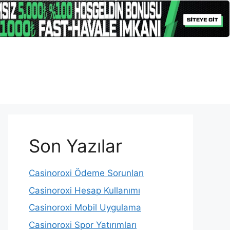
Son Yazılar
Casinoroxi Ödeme Sorunları
Casinoroxi Hesap Kullanımı
Casinoroxi Mobil Uygulama
Casinoroxi Spor Yatırımları