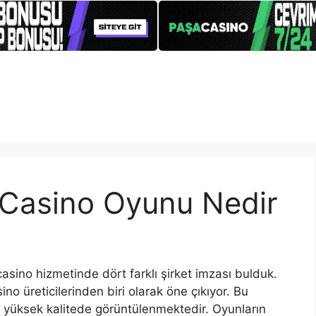
 Casino Oyunu Nedir
casino hizmetinde dört farklı şirket imzası bulduk.
sino üreticilerinden biri olarak öne çıkıyor. Bu
 yüksek kalitede görüntülenmektedir. Oyunların