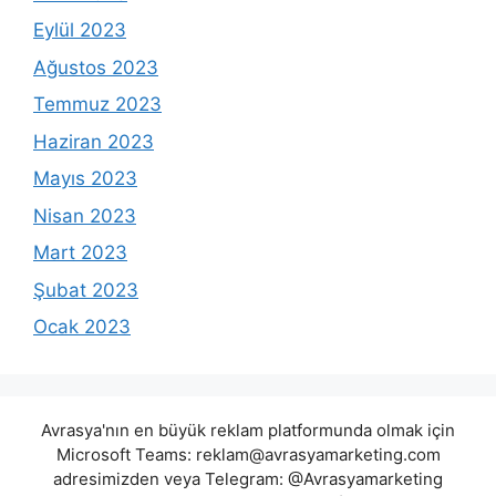
Eylül 2023
Ağustos 2023
Temmuz 2023
Haziran 2023
Mayıs 2023
Nisan 2023
Mart 2023
Şubat 2023
Ocak 2023
Avrasya'nın en büyük reklam platformunda olmak için
Microsoft Teams:
reklam@avrasyamarketing.com
adresimizden veya Telegram: @Avrasyamarketing