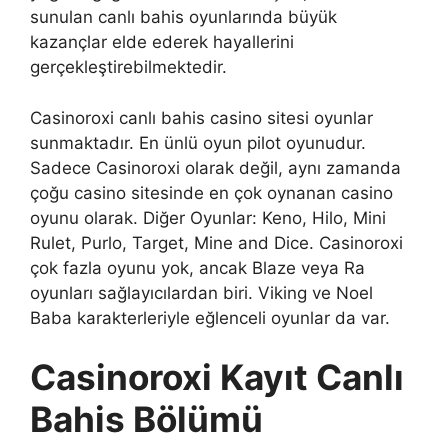
sunulan canlı bahis oyunlarında büyük
kazançlar elde ederek hayallerini
gerçekleştirebilmektedir.
Casinoroxi canlı bahis casino sitesi oyunlar
sunmaktadır. En ünlü oyun pilot oyunudur.
Sadece Casinoroxi olarak değil, aynı zamanda
çoğu casino sitesinde en çok oynanan casino
oyunu olarak. Diğer Oyunlar: Keno, Hilo, Mini
Rulet, Purlo, Target, Mine and Dice. Casinoroxi
çok fazla oyunu yok, ancak Blaze veya Ra
oyunları sağlayıcılardan biri. Viking ve Noel
Baba karakterleriyle eğlenceli oyunlar da var.
Casinoroxi Kayıt Canlı
Bahis Bölümü