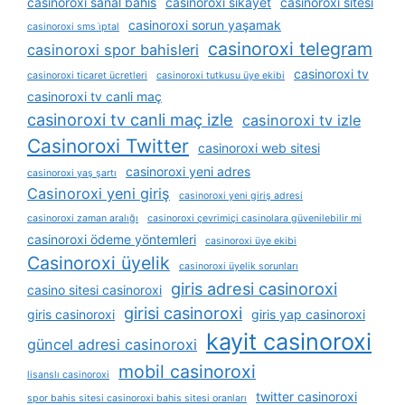
casinoroxi sanal bahis
casinoroxi sikayet
casinoroxi sitesi
casinoroxi sorun yaşamak
casinoroxi sms i̇ptal
casinoroxi telegram
casinoroxi spor bahisleri
casinoroxi tv
casinoroxi ticaret ücretleri
casinoroxi tutkusu üye ekibi
casinoroxi tv canli maç
casinoroxi tv canli maç izle
casinoroxi tv izle
Casinoroxi Twitter
casinoroxi web sitesi
casinoroxi yeni adres
casinoroxi yaş şartı
Casinoroxi yeni giriş
casinoroxi yeni giriş adresi
casinoroxi zaman aralığı
casinoroxi çevrimiçi casinolara güvenilebilir mi
casinoroxi ödeme yöntemleri
casinoroxi üye ekibi
Casinoroxi üyelik
casinoroxi üyelik sorunları
giris adresi casinoroxi
casino sitesi casinoroxi
girisi casinoroxi
giris casinoroxi
giris yap casinoroxi
kayit casinoroxi
güncel adresi casinoroxi
mobil casinoroxi
lisanslı casinoroxi
twitter casinoroxi
spor bahis sitesi casinoroxi bahis sitesi oranları