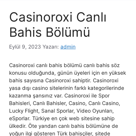
Casinoroxi Canlı
Bahis Bölümü
Eylül 9, 2023
Yazarı:
admin
Casinoroxi canlı bahis bölümü canlı bahis söz
konusu olduğunda, günün üyeleri için en yüksek
bahis sayısına Casinoroxi sahiptir. Casinoroxi
yasa dışı casino sitelerinin farklı kategorilerinde
kazanma şansınız var. Casinoroxi ile Spor
Bahisleri, Canlı Bahisler, Casino, Canlı Casino,
Lucky Flight, Sanal Sporlar, Video Oyunları,
eSporlar. Türkiye en çok web sitesine sahip
ülkedir. Öte yandan canlı bahis bölümüne de
yoğun ilgi gösteren Türk bahisçiler, sitede