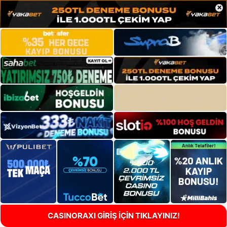
×
CASINORAXI GİRİŞ İÇİN TIKLAYINIZ!