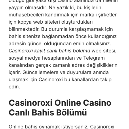
olduğu gibi yasa dışı casino alanında da hilenin
yaygın olmasıdır. Ne yazık ki, bu kişilerin,
muhasebecileri kandırmak için markalı şirketler
için kopya web siteleri oluşturdukları
bilinmektedir. Bu durumla karşılaşmamak için
bahis sitenize bağlanmadan önce kullandığınız
adresin güncel olduğundan emin olmalısınız.
Casinoroxi kayıt canlı bahis bölümü
web sitesi,
sosyal medya hesaplarından ve Telegram
kanalından gerçek zamanlı adres değişikliklerini
içerir. Güncellemelere ve duyurulara anında
ulaşmak için Casinoroxi bu kanallardan takip
edin.
Casinoroxi Online Casino
Canlı Bahis Bölümü
Online bahis oynamak istiyorsanız, Casinoroxi