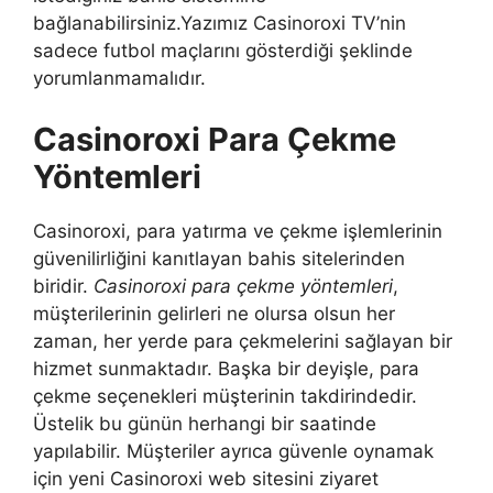
bağlanabilirsiniz.Yazımız Casinoroxi TV’nin
sadece futbol maçlarını gösterdiği şeklinde
yorumlanmamalıdır.
Casinoroxi Para Çekme
Yöntemleri
Casinoroxi, para yatırma ve çekme işlemlerinin
güvenilirliğini kanıtlayan bahis sitelerinden
biridir.
Casinoroxi para çekme yöntemleri
,
müşterilerinin gelirleri ne olursa olsun her
zaman, her yerde para çekmelerini sağlayan bir
hizmet sunmaktadır. Başka bir deyişle, para
çekme seçenekleri müşterinin takdirindedir.
Üstelik bu günün herhangi bir saatinde
yapılabilir. Müşteriler ayrıca güvenle oynamak
için yeni Casinoroxi web sitesini ziyaret