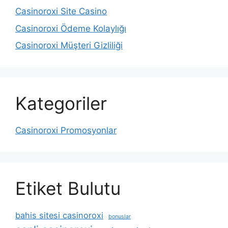
Casinoroxi Site Casino
Casinoroxi Ödeme Kolaylığı
Casinoroxi Müşteri Gizliliği
Kategoriler
Casinoroxi Promosyonlar
Etiket Bulutu
bahis sitesi casinoroxi
bonuslar