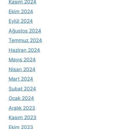
Kasım 2024
Ekim 2024
Eylül 2024
Ağustos 2024
Temmuz 2024
Haziran 2024
Mayıs 2024
Nisan 2024
Mart 2024
Şubat 2024
Ocak 2024
Aralık 2023
Kasım 2023
Ekim 2023