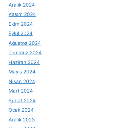
Aralık 2024
Kasım 2024
Ekim 2024
Eylül 2024
Ağustos 2024
Temmuz 2024
Haziran 2024
Mayıs 2024
Nisan 2024
Mart 2024
Şubat 2024
Ocak 2024
Aralık 2023