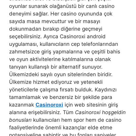
oyunlar sunarak olağanüstü bir canlı casino
deneyimi sağlar. Her casino oyununda çok
sayıda masa mevcuttur ve bir masayı
dokunmadan bırakıp diğerine geçmeyi
seçebilirsiniz. Ayrıca Casinoroxi android
uygulaması, kullanıcıların cep telefonlarından
zahmetsizce giriş yapmalarına ve çeşitli bahis
ve oyun aktivitelerine katılmalarına olanak
tanıyan kullanışlı bir alternatif sunuyor.
Ülkemizdeki sayılı oyun sitelerinden biridir.
Ülkemize hizmet ediyoruz ve yetenekli
yöneticilerle çalışma fırsatı bulduk. Kaydınızı
tamamlamak ve benzersiz bir şekilde para
kazanmak
Casinoroxi
için web sitesinin giriş
alanına erişebilirsiniz. Tüm
Casinoroxi hoşgeldin
bonusları
kullanıcıları hem spor hem de casino
faaliyetlerinde önemli kazançlar elde etme
potansiyeline sahiptir ve bu fonları saniyeler