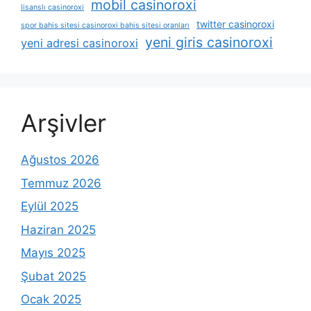
mobil casinoroxi
lisanslı casinoroxi
twitter casinoroxi
spor bahis sitesi casinoroxi bahis sitesi oranları
yeni giris casinoroxi
yeni adresi casinoroxi
Arşivler
Ağustos 2026
Temmuz 2026
Eylül 2025
Haziran 2025
Mayıs 2025
Şubat 2025
Ocak 2025