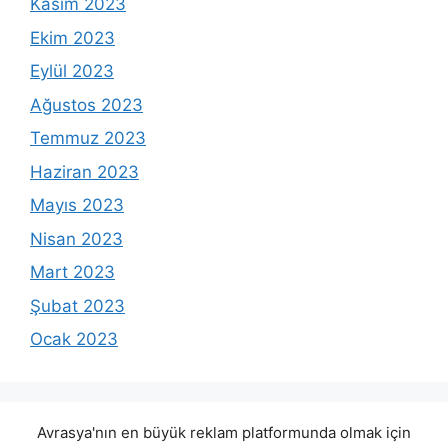
Kasım 2023
Ekim 2023
Eylül 2023
Ağustos 2023
Temmuz 2023
Haziran 2023
Mayıs 2023
Nisan 2023
Mart 2023
Şubat 2023
Ocak 2023
Avrasya'nın en büyük reklam platformunda olmak için