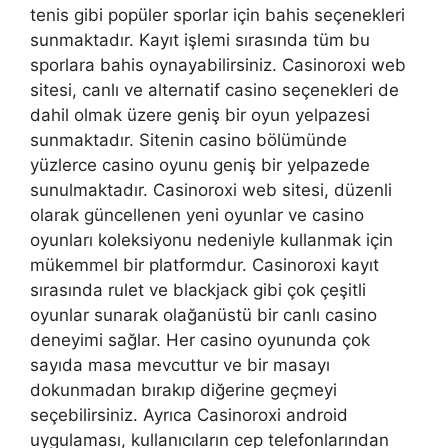
tenis gibi popüler sporlar için bahis seçenekleri
sunmaktadır. Kayıt işlemi sırasında tüm bu
sporlara bahis oynayabilirsiniz. Casinoroxi web
sitesi, canlı ve alternatif casino seçenekleri de
dahil olmak üzere geniş bir oyun yelpazesi
sunmaktadır. Sitenin casino bölümünde
yüzlerce casino oyunu geniş bir yelpazede
sunulmaktadır. Casinoroxi web sitesi, düzenli
olarak güncellenen yeni oyunlar ve casino
oyunları koleksiyonu nedeniyle kullanmak için
mükemmel bir platformdur. Casinoroxi kayıt
sırasında rulet ve blackjack gibi çok çeşitli
oyunlar sunarak olağanüstü bir canlı casino
deneyimi sağlar. Her casino oyununda çok
sayıda masa mevcuttur ve bir masayı
dokunmadan bırakıp diğerine geçmeyi
seçebilirsiniz. Ayrıca Casinoroxi android
uygulaması, kullanıcıların cep telefonlarından