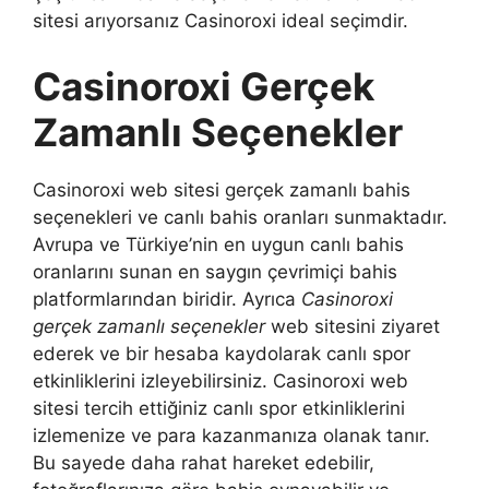
sitesi arıyorsanız Casinoroxi ideal seçimdir.
Casinoroxi Gerçek
Zamanlı Seçenekler
Casinoroxi web sitesi gerçek zamanlı bahis
seçenekleri ve canlı bahis oranları sunmaktadır.
Avrupa ve Türkiye’nin en uygun canlı bahis
oranlarını sunan en saygın çevrimiçi bahis
platformlarından biridir. Ayrıca
Casinoroxi
gerçek zamanlı seçenekler
web sitesini ziyaret
ederek ve bir hesaba kaydolarak canlı spor
etkinliklerini izleyebilirsiniz. Casinoroxi web
sitesi tercih ettiğiniz canlı spor etkinliklerini
izlemenize ve para kazanmanıza olanak tanır.
Bu sayede daha rahat hareket edebilir,