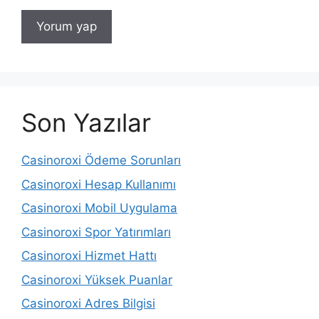
Son Yazılar
Casinoroxi Ödeme Sorunları
Casinoroxi Hesap Kullanımı
Casinoroxi Mobil Uygulama
Casinoroxi Spor Yatırımları
Casinoroxi Hizmet Hattı
Casinoroxi Yüksek Puanlar
Casinoroxi Adres Bilgisi