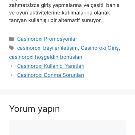
zahmetsizce giriş yapmalarına ve çeşitli bahis
ve oyun aktivitelerine katılmalarına olanak
tanıyan kullanışlı bir alternatif sunuyor.
Kategoriler
Casinoroxi Promosyonlar
Etiketler
casinoroxi bayiler i̇letişim
,
Casinoroxi Giriş
,
casinoroxi hoşgeldin bonusları
Casinoroxi Kullanıcı Yanıtları
Casinoroxi Donma Sorunları
Yorum yapın
Yorum