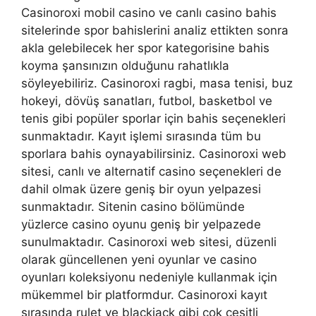
Casinoroxi mobil casino ve canlı casino bahis
sitelerinde spor bahislerini analiz ettikten sonra
akla gelebilecek her spor kategorisine bahis
koyma şansınızın olduğunu rahatlıkla
söyleyebiliriz. Casinoroxi ragbi, masa tenisi, buz
hokeyi, dövüş sanatları, futbol, ​​basketbol ve
tenis gibi popüler sporlar için bahis seçenekleri
sunmaktadır. Kayıt işlemi sırasında tüm bu
sporlara bahis oynayabilirsiniz. Casinoroxi web
sitesi, canlı ve alternatif casino seçenekleri de
dahil olmak üzere geniş bir oyun yelpazesi
sunmaktadır. Sitenin casino bölümünde
yüzlerce casino oyunu geniş bir yelpazede
sunulmaktadır. Casinoroxi web sitesi, düzenli
olarak güncellenen yeni oyunlar ve casino
oyunları koleksiyonu nedeniyle kullanmak için
mükemmel bir platformdur. Casinoroxi kayıt
sırasında rulet ve blackjack gibi çok çeşitli