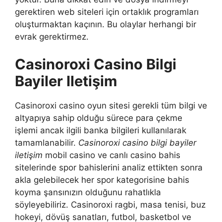
gerektiren web siteleri için ortaklık programları
oluşturmaktan kaçının. Bu olaylar herhangi bir
evrak gerektirmez.
Casinoroxi Casino Bilgi
Bayiler Iletişim
Casinoroxi casino oyun sitesi gerekli tüm bilgi ve
altyapıya sahip olduğu sürece para çekme
işlemi ancak ilgili banka bilgileri kullanılarak
tamamlanabilir.
Casinoroxi casino bilgi bayiler
iletişim
mobil casino ve canlı casino bahis
sitelerinde spor bahislerini analiz ettikten sonra
akla gelebilecek her spor kategorisine bahis
koyma şansınızın olduğunu rahatlıkla
söyleyebiliriz. Casinoroxi ragbi, masa tenisi, buz
hokeyi, dövüş sanatları, futbol, ​​basketbol ve