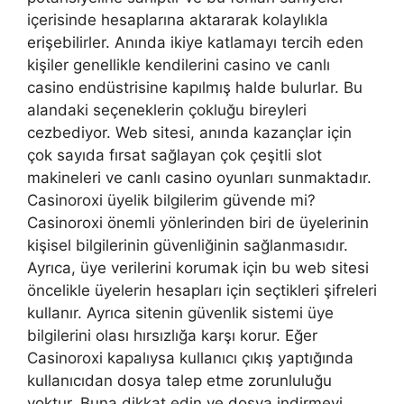
içerisinde hesaplarına aktararak kolaylıkla
erişebilirler. Anında ikiye katlamayı tercih eden
kişiler genellikle kendilerini casino ve canlı
casino endüstrisine kapılmış halde bulurlar. Bu
alandaki seçeneklerin çokluğu bireyleri
cezbediyor. Web sitesi, anında kazançlar için
çok sayıda fırsat sağlayan çok çeşitli slot
makineleri ve canlı casino oyunları sunmaktadır.
Casinoroxi üyelik bilgilerim güvende mi?
Casinoroxi önemli yönlerinden biri de üyelerinin
kişisel bilgilerinin güvenliğinin sağlanmasıdır.
Ayrıca, üye verilerini korumak için bu web sitesi
öncelikle üyelerin hesapları için seçtikleri şifreleri
kullanır. Ayrıca sitenin güvenlik sistemi üye
bilgilerini olası hırsızlığa karşı korur. Eğer
Casinoroxi kapalıysa kullanıcı çıkış yaptığında
kullanıcıdan dosya talep etme zorunluluğu
yoktur. Buna dikkat edin ve dosya indirmeyi