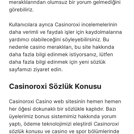
meraklılarından olumsuz bir yorum gelmediğini
görebiliriz.
Kullanıcılara ayrıca Casinoroxi incelemelerinin
daha verimli ve faydalı işler için kaydolmalarına
yardımcı olabileceğini söyleyebilirsiniz. Bu
nedenle casino meraklıları, bu site hakkında
daha fazla bilgi edinmek istiyorsanız, lütfen
daha fazla bilgi edinmek için yeni sözlük
sayfamızı ziyaret edin.
Casinoroxi Sözlük Konusu
Casinoroxi Casino web sitesinin hemen hemen
her öğesi dokunaklı bir sözlükle kaplıdır. Bazı
üyelerimiz bonus sistemimiz hakkında yorum
yaptı, ödeme teknolojimizi eleştirdi
Casinoroxi
sözlük konusu
ve casino ve spor bölümlerinde