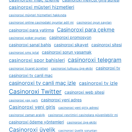
casinoroxi müşteri hizmetleri
casinoroxi müşteri hizmetleri hakkında
casinoroxi online casinodaki oyunlar adil mi
casinoroxi oyun sayıları
Casinoroxi para çekme
casinoroxi para yatirma
casinoroxi promosyon
casinoroxi poker oyunları
casinoroxi sanal bahis
casinoroxi sikayet
casinoroxi sitesi
casinoroxi sorun yaşamak
casinoroxi sms i̇ptal
casinoroxi telegram
casinoroxi spor bahisleri
casinoroxi tv
casinoroxi ticaret ücretleri
casinoroxi tutkusu üye ekibi
casinoroxi tv canli maç
casinoroxi tv canli maç izle
casinoroxi tv izle
Casinoroxi Twitter
casinoroxi web sitesi
casinoroxi yeni adres
casinoroxi yaş şartı
Casinoroxi yeni giriş
casinoroxi yeni giriş adresi
casinoroxi zaman aralığı
casinoroxi çevrimiçi casinolara güvenilebilir mi
casinoroxi ödeme yöntemleri
casinoroxi üye ekibi
Casinoroxi üyelik
casinoroxi üyelik sorunları