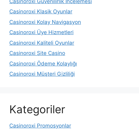
Casinoroxi Güvenilirlik İncelemesi
Casinoroxi Klasik Oyunlar
Casinoroxi Kolay Navigasyon
Casinoroxi Üye Hizmetleri
Casinoroxi Kaliteli Oyunlar
Casinoroxi Site Casino
Casinoroxi Ödeme Kolaylığı
Casinoroxi Müşteri Gizliliği
Kategoriler
Casinoroxi Promosyonlar