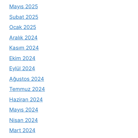
Mayıs 2025
Şubat 2025
Ocak 2025
Aralık 2024
Kasım 2024
Ekim 2024
Eylül 2024
Ağustos 2024
Temmuz 2024
Haziran 2024
Mayıs 2024
Nisan 2024
Mart 2024