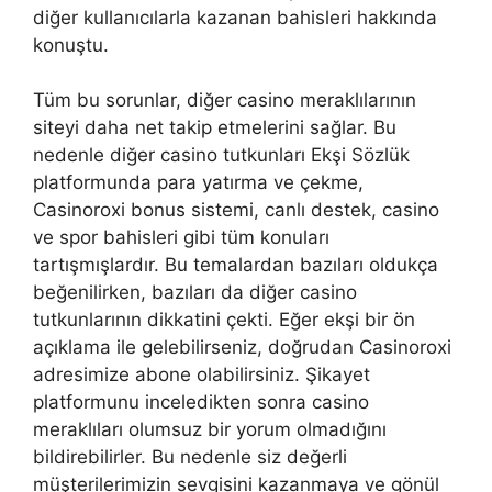
diğer kullanıcılarla kazanan bahisleri hakkında
konuştu.
Tüm bu sorunlar, diğer casino meraklılarının
siteyi daha net takip etmelerini sağlar. Bu
nedenle diğer casino tutkunları Ekşi Sözlük
platformunda para yatırma ve çekme,
Casinoroxi bonus sistemi, canlı destek, casino
ve spor bahisleri gibi tüm konuları
tartışmışlardır. Bu temalardan bazıları oldukça
beğenilirken, bazıları da diğer casino
tutkunlarının dikkatini çekti. Eğer ekşi bir ön
açıklama ile gelebilirseniz, doğrudan Casinoroxi
adresimize abone olabilirsiniz. Şikayet
platformunu inceledikten sonra casino
meraklıları olumsuz bir yorum olmadığını
bildirebilirler. Bu nedenle siz değerli
müşterilerimizin sevgisini kazanmaya ve gönül