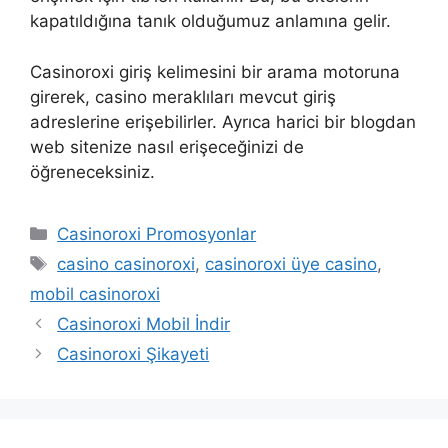
kapatıldığına tanık olduğumuz anlamına gelir.
Casinoroxi giriş kelimesini bir arama motoruna
girerek, casino meraklıları mevcut giriş
adreslerine erişebilirler. Ayrıca harici bir blogdan
web sitenize nasıl erişeceğinizi de
öğreneceksiniz.
Kategoriler
Casinoroxi Promosyonlar
Etiketler
casino casinoroxi
,
casinoroxi üye casino
,
mobil casinoroxi
Casinoroxi Mobil İndir
Casinoroxi Şikayeti