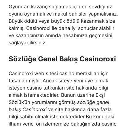
Oyundan kazanç sağlamak için en sevdiğiniz
oyunu oynamalı ve makul bahisler yapmalısınız.
Büyük ödülü veya büyük ödülü kazanmak size
kalmış. Casinoroxi ile daha iyi sonuçlar alabilir
ve kazancınızın anında hesabınıza geçmesini
sağlayabilirsiniz.
Sözlüğe Genel Bakış Casinoroxi
Casinoroxi web sitesi casino meraklıları için
tasarlanmıştır. Ancak siteye yeni üye olmak
isteyen casino tutkunları site hakkında bilgi
almak istemektedirler. Bunun üzerine Ekşi
Sözlük’ün yorumlarını görmüş
sözlüğe genel
bakış Casinoroxi
ve site hakkında daha fazla
bilgi sahibi olmak istemektedirler.Bu konudaki
ilham verici ön izlememize baktığımızda casino