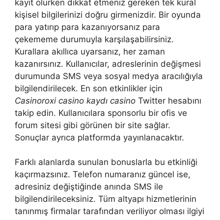
kayıt olurken dikkat etmeniz gereken tek kural
kişisel bilgilerinizi doğru girmenizdir. Bir oyunda
para yatırıp para kazanıyorsanız para
çekememe durumuyla karşılaşabilirsiniz.
Kurallara akıllıca uyarsanız, her zaman
kazanırsınız. Kullanıcılar, adreslerinin değişmesi
durumunda SMS veya sosyal medya aracılığıyla
bilgilendirilecek. En son etkinlikler için
Casinoroxi casino kaydı casino
Twitter hesabını
takip edin. Kullanıcılara sponsorlu bir ofis ve
forum sitesi gibi görünen bir site sağlar.
Sonuçlar ayrıca platformda yayınlanacaktır.
Farklı alanlarda sunulan bonuslarla bu etkinliği
kaçırmazsınız. Telefon numaranız güncel ise,
adresiniz değiştiğinde anında SMS ile
bilgilendirileceksiniz. Tüm altyapı hizmetlerinin
tanınmış firmalar tarafından veriliyor olması ilgiyi